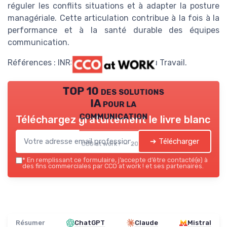
réguler les conflits situations et à adapter la posture
managériale. Cette articulation contribue à la fois à la
performance et à la santé durable des équipes
communication.
Références : INRS, ANACT, Ministère du Travail.
TOP 10 des solutions
IA pour la
communication
Téléchargez gratuitement le livre blanc
➔ Télécharger
CCO at work ! — 2026
*
En remplissant ce formulaire, j’accepte d’être contacté(e) à
des fins commerciales par CCO at work ! et ses partenaires.
Résumer
ChatGPT
Claude
Mistral