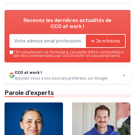
Recevez les dernières actualités de
CCO at work !
➔ Je m'inscris
*
En remplissant ce formulaire, j’accepte d’être contacté(e) à
des fins commerciales par CCO at work ! et ses partenaires.
CCO at work !
Ajoutez-nous à vos sources préférées sur Google
Parole d'experts