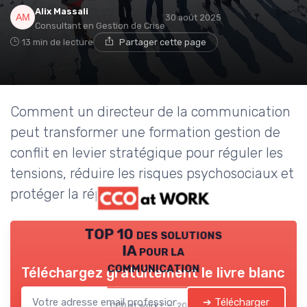
Alix Massali
30 août 2025
Consultant en Gestion de Crise
13 min de lecture
Partager cette page
Comment un directeur de la communication
peut transformer une formation gestion de
conflit en levier stratégique pour réguler les
tensions, réduire les risques psychosociaux et
protéger la réputation.
TOP 10 des solutions
IA pour la
communication
Téléchargez gratuitement le livre blanc
➔ Télécharger
CCO at work ! — 2026