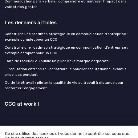
Communication para verbale : comprendre et maîtriser l'impact de la
voix et des gestes
Les derniers articles
Construire une roadmap stratégique en communication d’entreprise :
exemple complet pour un CCO
Construire une roadmap stratégique en communication d’entreprise :
exemple complet pour un CCO
Faire de l’accueil du public un pilier de la marque corporate
E-réputation entreprise : construire le bouclier réputationnel avant la
crise, pas pendant
Guide télétravail : piloter la qualité de vie au travail à distance pour
renforcer l’engagement
CCO at work !
Ce site utilise des cookies et vous donne le contrôle sur ceux que
Mentions légales
Politique de confidentialité
Grande