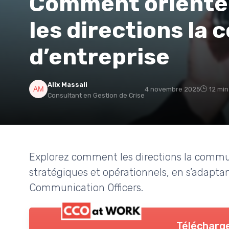
Comment oriente
les directions la
d’entreprise
Alix Massali
4 novembre 2025
12 min
Consultant en Gestion de Crise
Explorez comment les directions la communi
stratégiques et opérationnels, en s’adaptan
Communication Officers.
Télécharge