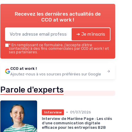
Recevez les dernières actualités de
CCO at work !
➔ Je m'inscris
*
En remplissant ce formulaire, j’accepte d’être
contacté(e) à des fins commerciales par CCO at work ! et
ses partenaires.
CCO at work !
Ajoutez-nous à vos sources préférées sur Google
Parole d'experts
•
01/07/2026
Interview
Interview de Marlène Page : Les clés
d'une communication digitale
efficace pour les entreprises B2B