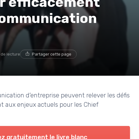
r efficacement
 communication
 de lecture
Partager cette page
cation d’entreprise peuvent relever les défis
t aux enjeux actuels pour les Chief
z gratuitement le livre blanc