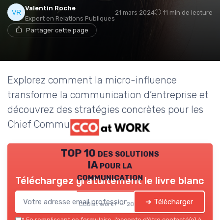
Valentin Roche
21 mars 2024
11 min de lecture
Expert en Relations Publiques
Partager cette page
Explorez comment la micro-influence
transforme la communication d’entreprise et
découvrez des stratégies concrètes pour les
Chief Communication Officers.
TOP 10 des solutions
IA pour la
communication
Téléchargez gratuitement le livre blanc
➔ Télécharger
CCO at work ! — 2026
*
En remplissant ce formulaire, j’accepte d’être contacté(e) à