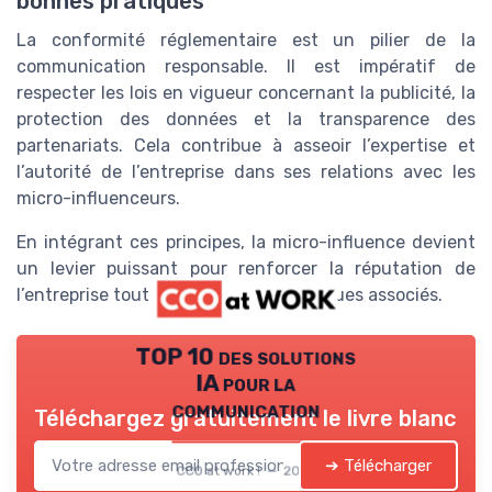
bonnes pratiques
La conformité réglementaire est un pilier de la
communication responsable. Il est impératif de
respecter les lois en vigueur concernant la publicité, la
protection des données et la transparence des
partenariats. Cela contribue à asseoir l’expertise et
l’autorité de l’entreprise dans ses relations avec les
micro-influenceurs.
En intégrant ces principes, la micro-influence devient
un levier puissant pour renforcer la réputation de
l’entreprise tout en minimisant les risques associés.
TOP 10 des solutions
IA pour la
communication
Téléchargez gratuitement le livre blanc
➔ Télécharger
CCO at work ! — 2026