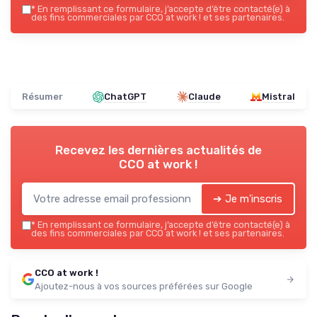
*
En remplissant ce formulaire, j’accepte d’être contacté(e) à
des fins commerciales par CCO at work ! et ses partenaires.
Résumer
ChatGPT
Claude
Mistral
Recevez les dernières actualités de
CCO at work !
➔ Je m'inscris
*
En remplissant ce formulaire, j’accepte d’être contacté(e) à
des fins commerciales par CCO at work ! et ses partenaires.
CCO at work !
Ajoutez-nous à vos sources préférées sur Google