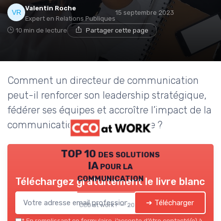
Valentin Roche
15 septembre 2023
Expert en Relations Publiques
10 min de lecture
Partager cette page
Comment un directeur de communication
peut-il renforcer son leadership stratégique,
fédérer ses équipes et accroître l’impact de la
communication dans l’entreprise ?
TOP 10 des solutions
IA pour la
communication
Téléchargez gratuitement le livre blanc
➔ Télécharger
CCO at work ! — 2026
*
En remplissant ce formulaire, j’accepte d’être contacté(e) à