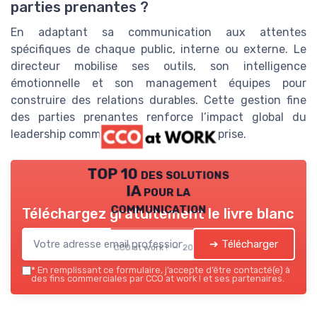
parties prenantes ?
En adaptant sa communication aux attentes
spécifiques de chaque public, interne ou externe. Le
directeur mobilise ses outils, son intelligence
émotionnelle et son management équipes pour
construire des relations durables. Cette gestion fine
des parties prenantes renforce l’impact global du
leadership communication dans l’entreprise.
TOP 10 des solutions
IA pour la
communication
Téléchargez gratuitement le livre blanc
➔ Télécharger
CCO at work ! — 2026
*
En remplissant ce formulaire, j’accepte d’être contacté(e) à
des fins commerciales par CCO at work ! et ses partenaires.