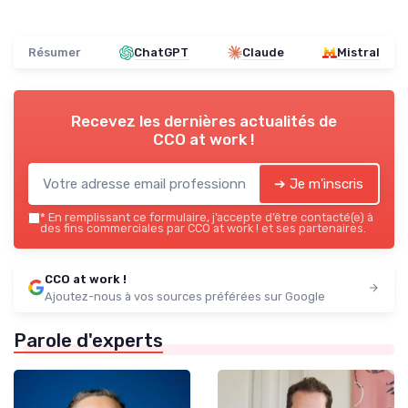
Résumer
ChatGPT
Claude
Mistral
Recevez les dernières actualités de
CCO at work !
➔ Je m'inscris
*
En remplissant ce formulaire, j’accepte d’être contacté(e) à
des fins commerciales par CCO at work ! et ses partenaires.
CCO at work !
Ajoutez-nous à vos sources préférées sur Google
Parole d'experts