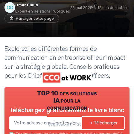
Omar Diallo
25 mai 2025
12 min de lecture
Expert en Relations Publiques
Partager cette page
Explorez les différentes formes de
communication en entreprise et leur impact
sur la stratégie globale. Conseils pratiques
pour les Chief Communication Officers.
TOP 10 des solutions
IA pour la
communication
Téléchargez gratuitement le livre blanc
➔ Télécharger
CCO at work ! — 2026
*
En remplissant ce formulaire, j’accepte d’être contacté(e) à