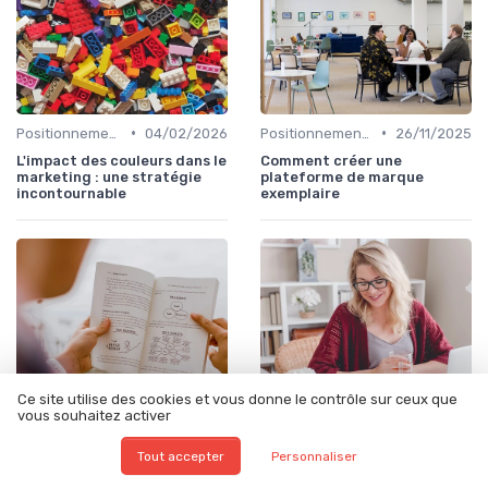
•
•
Positionnement de marque & image
04/02/2026
Positionnement de marque & image
26/11/2025
L'impact des couleurs dans le
Comment créer une
marketing : une stratégie
plateforme de marque
incontournable
exemplaire
Ce site utilise des cookies et vous donne le contrôle sur ceux que
vous souhaitez activer
Tout accepter
Personnaliser
•
•
Stratégie de communication d’entreprise
31/12/2025
Stratégie de communication d’entreprise
21/01/2026