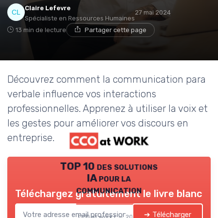
Claire Lefevre
27 mai 2024
Spécialiste en Ressources Humaines
13 min de lecture
Partager cette page
Découvrez comment la communication para
verbale influence vos interactions
professionnelles. Apprenez à utiliser la voix et
les gestes pour améliorer vos discours en
entreprise.
TOP 10 des solutions
IA pour la
communication
Téléchargez gratuitement le livre blanc
➔ Télécharger
CCO at work ! — 2026