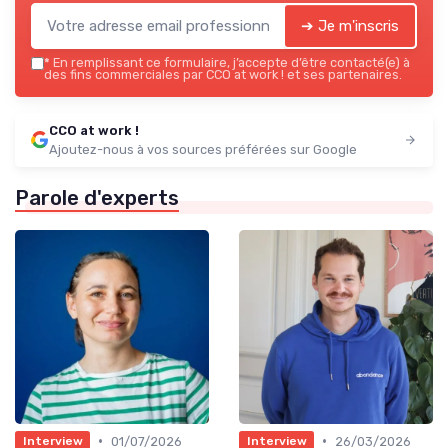
➔ Je m'inscris
*
En remplissant ce formulaire, j’accepte d’être contacté(e) à
des fins commerciales par CCO at work ! et ses partenaires.
CCO at work !
Ajoutez-nous à vos sources préférées sur Google
Parole d'experts
•
•
01/07/2026
26/03/2026
Interview
Interview