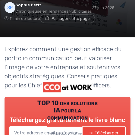
Sophie Petit
27 juin 2025
Chroniqueuse en Tendances Publicitaires
11 min de lecture
Partager cette page
Explorez comment une gestion efficace du
portfolio communication peut valoriser
l’image de votre entreprise et soutenir vos
objectifs stratégiques. Conseils pratiques
pour les Chief Communication Officers.
TOP 10 des solutions
IA pour la
communication
Téléchargez gratuitement le livre blanc
➔ Télécharger
CCO at work ! — 2026