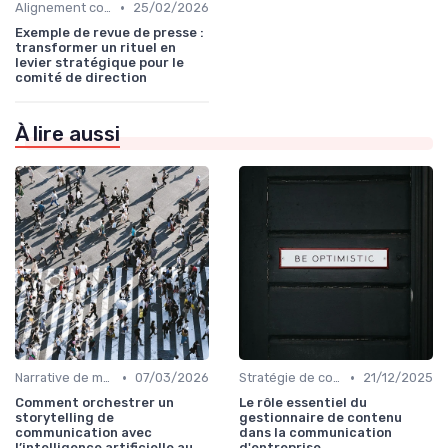
•
Alignement communication & stratégie business
25/02/2026
Exemple de revue de presse :
transformer un rituel en
levier stratégique pour le
comité de direction
À lire aussi
•
•
Narrative de marque & storytelling
07/03/2026
Stratégie de communication d’entreprise
21/12/2025
Comment orchestrer un
Le rôle essentiel du
storytelling de
gestionnaire de contenu
communication avec
dans la communication
l’intelligence artificielle au
d'entreprise