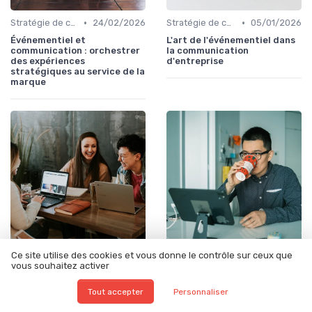
•
•
Stratégie de communication d’entreprise
24/02/2026
Stratégie de communication d’entreprise
05/01/2026
Événementiel et
L'art de l'événementiel dans
communication : orchestrer
la communication
des expériences
d'entreprise
stratégiques au service de la
marque
Ce site utilise des cookies et vous donne le contrôle sur ceux que
•
•
Stratégie de communication d’entreprise
02/01/2026
Stratégie de communication d’entreprise
11/12/2025
vous souhaitez activer
Les multiples facettes de la
Renforcer l'identité de
communication en
l'entreprise
Tout accepter
Personnaliser
entreprise