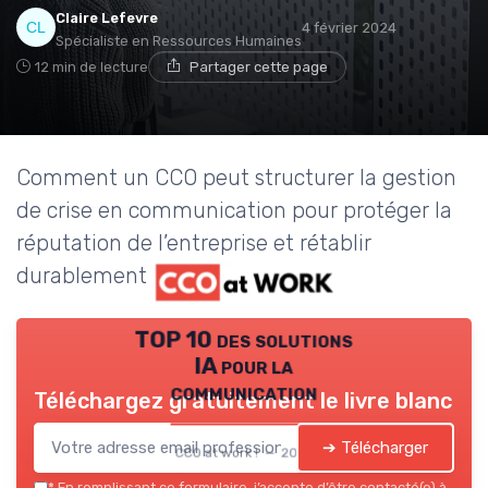
Claire Lefevre
4 février 2024
Spécialiste en Ressources Humaines
12 min de lecture
Partager cette page
Comment un CCO peut structurer la gestion
de crise en communication pour protéger la
réputation de l’entreprise et rétablir
durablement la confiance.
TOP 10 des solutions
IA pour la
communication
Téléchargez gratuitement le livre blanc
➔ Télécharger
CCO at work ! — 2026
*
En remplissant ce formulaire, j’accepte d’être contacté(e) à