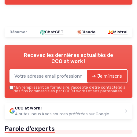
Résumer
ChatGPT
Claude
Mistral
Recevez les dernières actualités de
CCO at work !
➔ Je m'inscris
*
En remplissant ce formulaire, j’accepte d’être contacté(e) à
des fins commerciales par CCO at work ! et ses partenaires.
CCO at work !
Ajoutez-nous à vos sources préférées sur Google
Parole d'experts