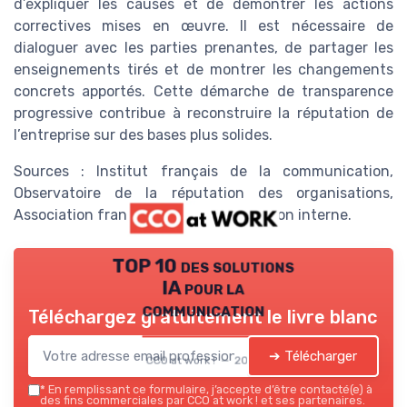
d’expliquer les causes et de démontrer les actions
correctives mises en œuvre. Il est nécessaire de
dialoguer avec les parties prenantes, de partager les
enseignements tirés et de montrer les changements
concrets apportés. Cette démarche de transparence
progressive contribue à reconstruire la réputation de
l’entreprise sur des bases plus solides.
Sources : Institut français de la communication,
Observatoire de la réputation des organisations,
Association française de communication interne.
TOP 10 des solutions
IA pour la
communication
Téléchargez gratuitement le livre blanc
➔ Télécharger
CCO at work ! — 2026
*
En remplissant ce formulaire, j’accepte d’être contacté(e) à
des fins commerciales par CCO at work ! et ses partenaires.