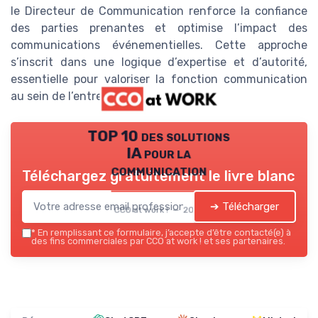
le Directeur de Communication renforce la confiance
des parties prenantes et optimise l’impact des
communications événementielles. Cette approche
s’inscrit dans une logique d’expertise et d’autorité,
essentielle pour valoriser la fonction communication
au sein de l’entreprise.
TOP 10 des solutions
IA pour la
communication
Téléchargez gratuitement le livre blanc
➔ Télécharger
CCO at work ! — 2026
*
En remplissant ce formulaire, j’accepte d’être contacté(e) à
des fins commerciales par CCO at work ! et ses partenaires.