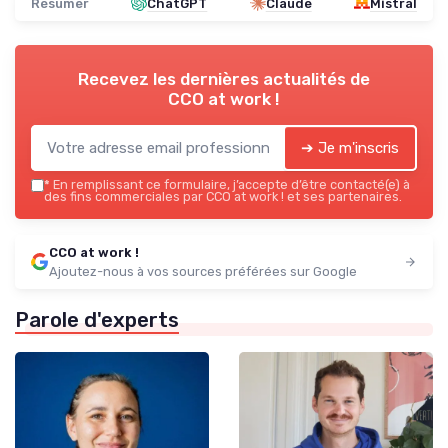
Résumer
ChatGPT
Claude
Mistral
Recevez les dernières actualités de
CCO at work !
➔ Je m'inscris
*
En remplissant ce formulaire, j’accepte d’être contacté(e) à
des fins commerciales par CCO at work ! et ses partenaires.
CCO at work !
Ajoutez-nous à vos sources préférées sur Google
Parole d'experts