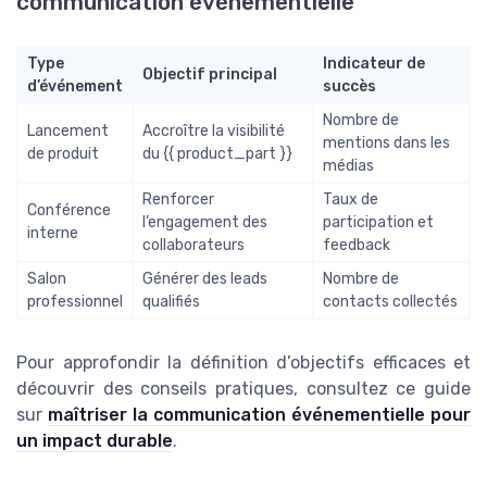
communication événementielle
Type
Indicateur de
Objectif principal
d’événement
succès
Nombre de
Lancement
Accroître la visibilité
mentions dans les
de produit
du {{ product_part }}
médias
Renforcer
Taux de
Conférence
l’engagement des
participation et
interne
collaborateurs
feedback
Salon
Générer des leads
Nombre de
professionnel
qualifiés
contacts collectés
Pour approfondir la définition d’objectifs efficaces et
découvrir des conseils pratiques, consultez ce guide
sur
maîtriser la communication événementielle pour
un impact durable
.