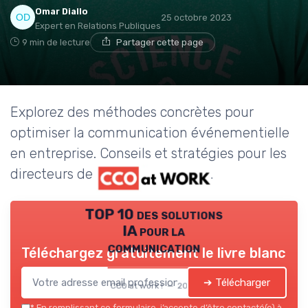
Omar Diallo
25 octobre 2023
Expert en Relations Publiques
9 min de lecture
Partager cette page
Explorez des méthodes concrètes pour
optimiser la communication événementielle
en entreprise. Conseils et stratégies pour les
directeurs de la communication.
TOP 10 des solutions
IA pour la
communication
Téléchargez gratuitement le livre blanc
➔ Télécharger
CCO at work ! — 2026
*
En remplissant ce formulaire, j’accepte d’être contacté(e) à