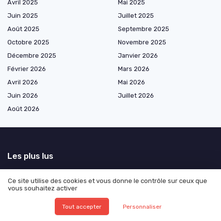
Avril 2025
Mai 2025
Juin 2025
Juillet 2025
Août 2025
Septembre 2025
Octobre 2025
Novembre 2025
Décembre 2025
Janvier 2026
Février 2026
Mars 2026
Avril 2026
Mai 2026
Juin 2026
Juillet 2026
Août 2026
Les plus lus
Schéma de la communication
Ce site utilise des cookies et vous donne le contrôle sur ceux que
La stratégie marketing de Red Bull : une approche audacieuse
vous souhaitez activer
Comment utiliser le texte en gras sur LinkedIn pour renforcer l'impact
Tout accepter
Personnaliser
de vos communications