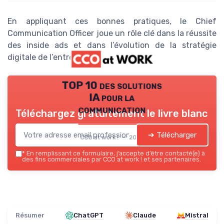
En appliquant ces bonnes pratiques, le Chief
Communication Officer joue un rôle clé dans la réussite
des inside ads et dans l’évolution de la stratégie
digitale de l’entreprise.
TOP 10 des solutions
IA pour la
communication
Téléchargez gratuitement le livre blanc
➔ Télécharger
CCO at work ! — 2026
*
En remplissant ce formulaire, j’accepte d’être contacté(e) à
des fins commerciales par CCO at work ! et ses partenaires.
Résumer
ChatGPT
Claude
Mistral