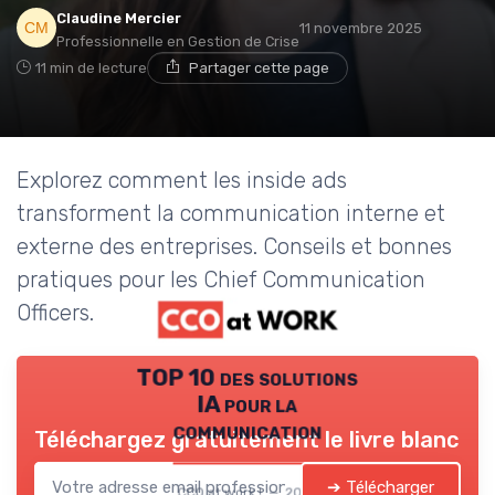
Claudine Mercier
11 novembre 2025
Professionnelle en Gestion de Crise
11 min de lecture
Partager cette page
Explorez comment les inside ads
transforment la communication interne et
externe des entreprises. Conseils et bonnes
pratiques pour les Chief Communication
Officers.
TOP 10 des solutions
IA pour la
communication
Téléchargez gratuitement le livre blanc
➔ Télécharger
CCO at work ! — 2026