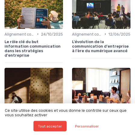
•
•
Alignement communication & stratégie business
24/10/2025
Alignement communication & stratégie business
12/06/2025
Le rôle clé du but
L'évolution de la
information communication
communication d'entreprise
dans les stratégies
à l'ère du numérique avancé
d'entreprise
Ce site utilise des cookies et vous donne le contrôle sur ceux que
vous souhaitez activer
Tout accepter
Personnaliser
•
•
Alignement communication & stratégie business
22/01/2026
Stratégie de communication d’entreprise
01/12/2025