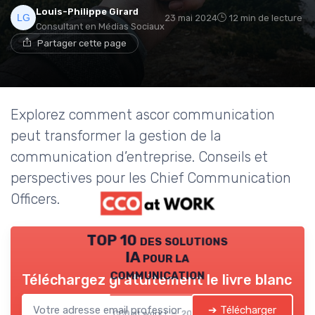
Louis-Philippe Girard
23 mai 2024
12 min de lecture
Consultant en Médias Sociaux
Partager cette page
Explorez comment ascor communication
peut transformer la gestion de la
communication d’entreprise. Conseils et
perspectives pour les Chief Communication
Officers.
TOP 10 des solutions
IA pour la
communication
Téléchargez gratuitement le livre blanc
➔ Télécharger
CCO at work ! — 2026