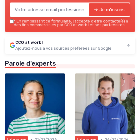
➔ Je m'inscris
*
En remplissant ce formulaire, j’accepte d’être contacté(e) à
des fins commerciales par CCO at work ! et ses partenaires.
CCO at work !
Ajoutez-nous à vos sources préférées sur Google
Parole d'experts
•
•
01/07/2026
26/03/2026
Interview
Interview