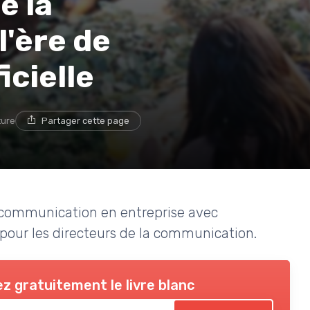
e la
'ère de
icielle
ture
Partager cette page
 communication en entreprise avec
es pour les directeurs de la communication.
z gratuitement le livre blanc