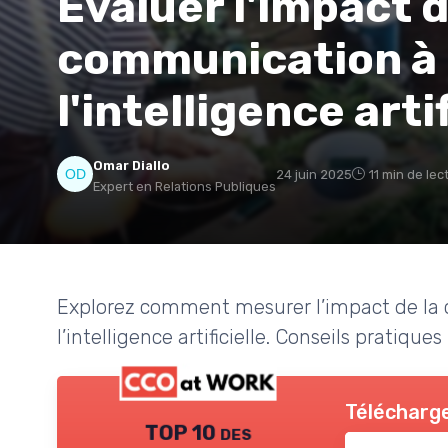
Évaluer l'impact d
communication à l
l'intelligence artif
Omar Diallo
24 juin 2025
11 min de lec
Expert en Relations Publiques
Explorez comment mesurer l’impact de la
l’intelligence artificielle. Conseils pratiqu
Télécharge
TOP 10 des