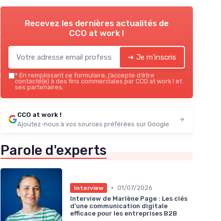
Recevez les dernières actualités de
CCO at work !
➔ Je m'inscris
*
En remplissant ce formulaire, j’accepte d’être
contacté(e) à des fins commerciales par CCO at work ! et
ses partenaires.
CCO at work !
Ajoutez-nous à vos sources préférées sur Google
Parole d'experts
•
01/07/2026
Interview
Interview de Marlène Page : Les clés
d'une communication digitale
efficace pour les entreprises B2B