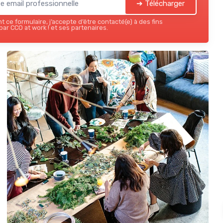
➔ Télécharger
 ce formulaire, j’accepte d’être contacté(e) à des fins
ar CCO at work ! et ses partenaires.