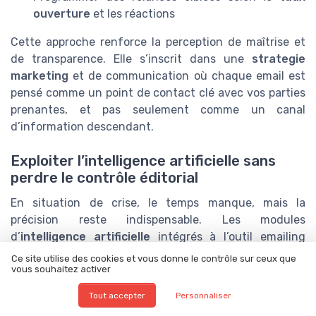
ouverture
et les réactions
Cette approche renforce la perception de maîtrise et
de transparence. Elle s’inscrit dans une
strategie
marketing
et de communication où chaque email est
pensé comme un point de contact clé avec vos parties
prenantes, et pas seulement comme un canal
d’information descendant.
Exploiter l’intelligence artificielle sans
perdre le contrôle éditorial
En situation de crise, le temps manque, mais la
précision reste indispensable. Les modules
d’
intelligence artificielle
intégrés à l’outil emailing
weloveformationmarketing peuvent aider à
optimiser
Ce site utilise des cookies et vous donne le contrôle sur ceux que
la rédaction et la diffusion, tout en laissant la décision
vous souhaitez activer
finale à la direction de la communication.
Tout accepter
Personnaliser
Par exemple, l’
intelligence artificielle
peut contribuer