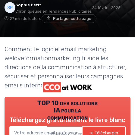
Sophie Petit
24 février 2026
Chroniqueuse en Tendances Publicitaires
27 min de lecture
Partager cette page
Comment le logiciel email marketing
weloveformationmarketing fr aide les
directions de la communication à structurer,
sécuriser et personnaliser leurs campagnes
emails internes et externes.
TOP 10 des solutions
IA pour la
communication
Téléchargez gratuitement le livre blanc
➔ Télécharger
CCO at work ! — 2026