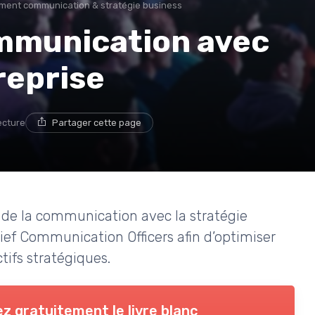
ment communication & stratégie business
mmunication avec
reprise
ecture
Partager cette page
de la communication avec la stratégie
hief Communication Officers afin d’optimiser
tifs stratégiques.
z gratuitement le livre blanc