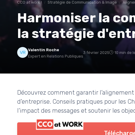
CCO at work !
Stratégie de Communication & Image
Aligne
Harmoniser la co
la stratégie d'ent
Valentin Roche
3 février 2025
10 min de l
Expert en Relations Publiques
Découvrez comment garantir l’alignement 
d’entreprise. Conseils pratiques pour les C
l’impact des messages et soutenir les objec
Télécharge