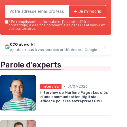
➔ Je m'inscris
*
En remplissant ce formulaire, j’accepte d’être
contacté(e) à des fins commerciales par CCO at work ! et
ses partenaires.
CCO at work !
Ajoutez-nous à vos sources préférées sur Google
Parole d'experts
•
01/07/2026
Interview
Interview de Marlène Page : Les clés
d'une communication digitale
efficace pour les entreprises B2B