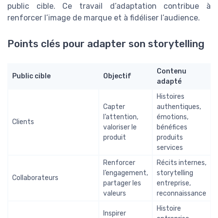
public cible. Ce travail d’adaptation contribue à
renforcer l’image de marque et à fidéliser l’audience.
Points clés pour adapter son storytelling
Contenu
Public cible
Objectif
adapté
Histoires
Capter
authentiques,
l’attention,
émotions,
Clients
valoriser le
bénéfices
produit
produits
services
Renforcer
Récits internes,
l’engagement,
storytelling
Collaborateurs
partager les
entreprise,
valeurs
reconnaissance
Histoire
Inspirer