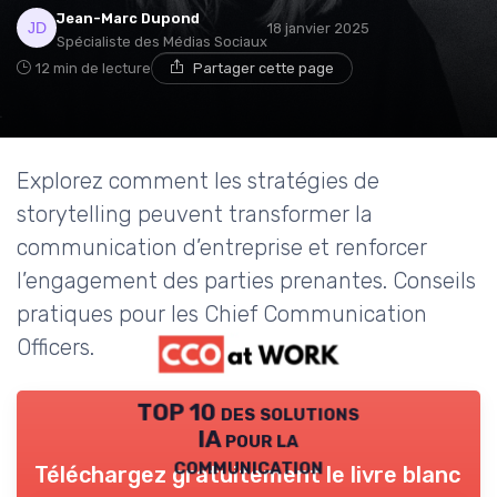
Jean-Marc Dupond
18 janvier 2025
Spécialiste des Médias Sociaux
12 min de lecture
Partager cette page
Explorez comment les stratégies de
storytelling peuvent transformer la
communication d’entreprise et renforcer
l’engagement des parties prenantes. Conseils
pratiques pour les Chief Communication
Officers.
TOP 10 des solutions
IA pour la
communication
Téléchargez gratuitement le livre blanc