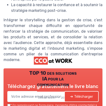
La capacité à restaurer la confiance et à soutenir la
stratégie marketing post-crise.
Intégrer le storytelling dans la gestion de crise, c’est
transformer chaque difficulté en opportunité de
renforcer la stratégie de communication, de valoriser
les produits et services, et de consolider la relation
avec l’audience. Cette approche, déjà essentielle dans
le marketing digital et l’inbound marketing, s’impose
comme un pilier de la communication d’entreprise
moderne.
TOP 10 des solutions
IA pour la
communication
Téléchargez gratuitement le livre blanc
➔ Télécharger
CCO at work ! — 2026
*
En remplissant ce formulaire, j’accepte d’être contacté(e) à