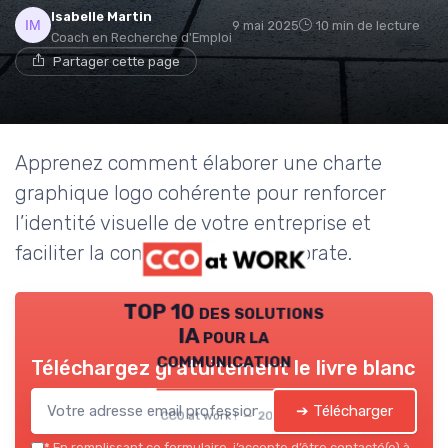
Isabelle Martin
9 mai 2025
10 min de lecture
Coach en Recherche d'Emploi
Partager cette page
Apprenez comment élaborer une charte
graphique logo cohérente pour renforcer
l’identité visuelle de votre entreprise et
faciliter la communication corporate.
TOP 10 des solutions
IA pour la
communication
Téléchargez gratuitement le livre blanc
➔ Télécharger
CCO at work ! — 2026
*
En remplissant ce formulaire, j’accepte d’être contacté(e) à