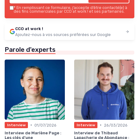
*
En remplissant ce formulaire, j’accepte d’être contacté(e) à
des fins commerciales par CCO at work ! et ses partenaires.
CCO at work !
Ajoutez-nous à vos sources préférées sur Google
Parole d'experts
•
•
01/07/2026
26/03/2026
Interview
Interview
Interview de Marlène Page :
Interview de Thibaud
Les clés d'une
Lapacherie de Abondance :