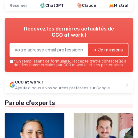
Résumer
ChatGPT
Claude
Mistral
Recevez les dernières actualités de
CCO at work !
➔ Je m'inscris
*
En remplissant ce formulaire, j’accepte d’être contacté(e) à
des fins commerciales par CCO at work ! et ses partenaires.
CCO at work !
Ajoutez-nous à vos sources préférées sur Google
Parole d'experts