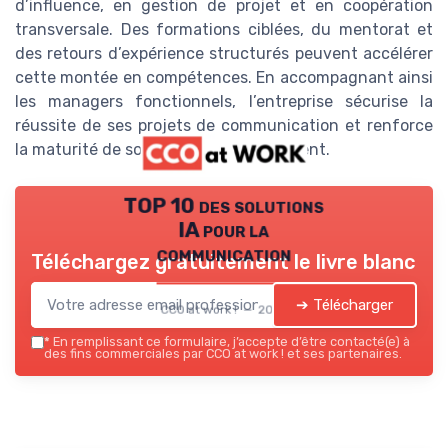
d’influence, en gestion de projet et en coopération
transversale. Des formations ciblées, du mentorat et
des retours d’expérience structurés peuvent accélérer
cette montée en compétences. En accompagnant ainsi
les managers fonctionnels, l’entreprise sécurise la
réussite de ses projets de communication et renforce
la maturité de son mode de management.
TOP 10 des solutions
IA pour la
communication
Téléchargez gratuitement le livre blanc
➔ Télécharger
CCO at work ! — 2026
*
En remplissant ce formulaire, j’accepte d’être contacté(e) à
des fins commerciales par CCO at work ! et ses partenaires.