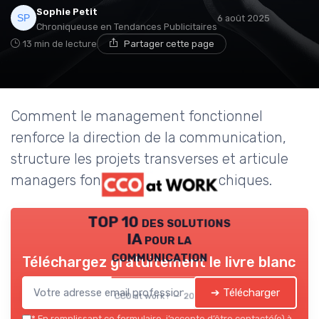
Sophie Petit
6 août 2025
Chroniqueuse en Tendances Publicitaires
13 min de lecture
Partager cette page
Comment le management fonctionnel
renforce la direction de la communication,
structure les projets transverses et articule
managers fonctionnels et hiérarchiques.
TOP 10 des solutions
IA pour la
communication
Téléchargez gratuitement le livre blanc
➔ Télécharger
CCO at work ! — 2026
*
En remplissant ce formulaire, j’accepte d’être contacté(e) à