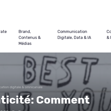
rate
Brand,
Communication
Co
Contenus &
Digitale, Data & IA
&
Médias
tion digitale & omnicanale
nticité: Comment