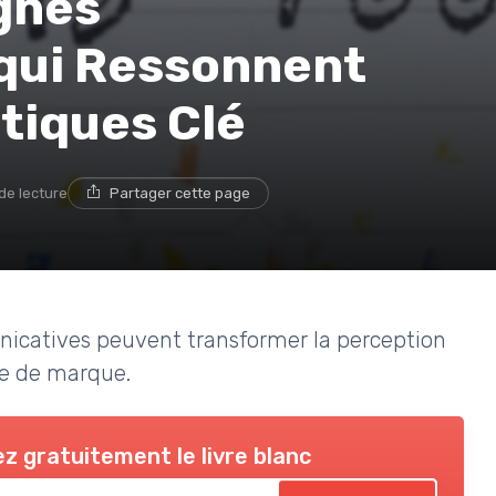
gnes
qui Ressonnent
ctiques Clé
de lecture
Partager cette page
catives peuvent transformer la perception
ge de marque.
z gratuitement le livre blanc