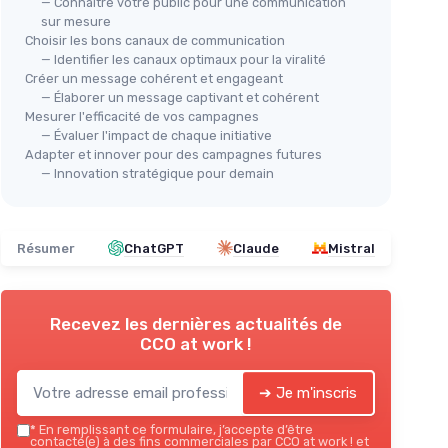
— Connaitre votre public pour une communication
sur mesure
Choisir les bons canaux de communication
— Identifier les canaux optimaux pour la viralité
Créer un message cohérent et engageant
— Élaborer un message captivant et cohérent
Mesurer l'efficacité de vos campagnes
— Évaluer l'impact de chaque initiative
Adapter et innover pour des campagnes futures
— Innovation stratégique pour demain
Résumer
ChatGPT
Claude
Mistral
Recevez les dernières actualités de
CCO at work !
➔ Je m'inscris
*
En remplissant ce formulaire, j’accepte d’être
contacté(e) à des fins commerciales par CCO at work ! et