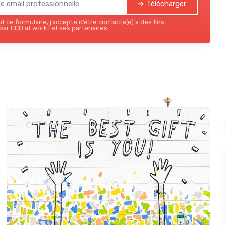
➔ Télécharger
 ce formulaire, j’accepte d’être contacté(e) à des fins
ar CCO at work ! et ses partenaires.