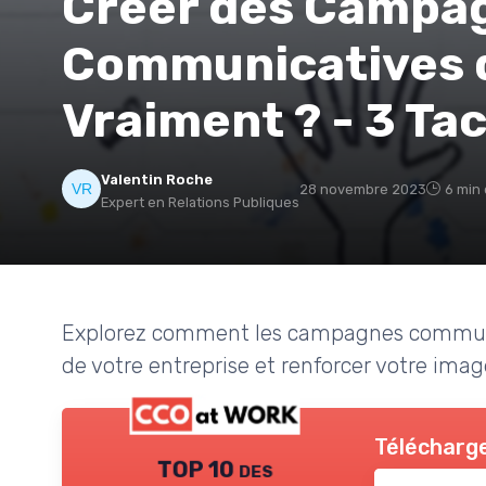
Créer des Campa
Communicatives 
Vraiment ? - 3 Ta
Valentin Roche
28 novembre 2023
6 min 
Expert en Relations Publiques
Explorez comment les campagnes communi
de votre entreprise et renforcer votre ima
Télécharge
TOP 10 des