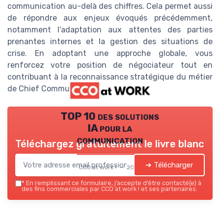
communication au-delà des chiffres. Cela permet aussi
de répondre aux enjeux évoqués précédemment,
notamment l’adaptation aux attentes des parties
prenantes internes et la gestion des situations de
crise. En adoptant une approche globale, vous
renforcez votre position de négociateur tout en
contribuant à la reconnaissance stratégique du métier
de Chief Communication Officer.
TOP 10 des solutions
IA pour la
communication
Téléchargez gratuitement le livre blanc
➔ Télécharger
CCO at work ! — 2026
*
En remplissant ce formulaire, j’accepte d’être contacté(e) à
des fins commerciales par CCO at work ! et ses partenaires.