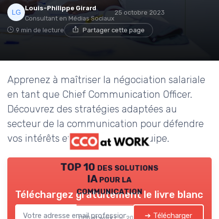
Louis-Philippe Girard
25 octobre 2023
Consultant en Médias Sociaux
9 min de lecture
Partager cette page
Apprenez à maîtriser la négociation salariale
en tant que Chief Communication Officer.
Découvrez des stratégies adaptées au
secteur de la communication pour défendre
vos intérêts et ceux de votre équipe.
TOP 10 des solutions
IA pour la
communication
Téléchargez gratuitement le livre blanc
➔ Télécharger
CCO at work ! — 2026