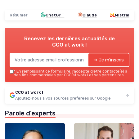
Résumer
ChatGPT
Claude
Mistral
Recevez les dernières actualités de
CCO at work !
➔ Je m'inscris
*
En remplissant ce formulaire, j’accepte d’être contacté(e) à
des fins commerciales par CCO at work ! et ses partenaires.
CCO at work !
Ajoutez-nous à vos sources préférées sur Google
Parole d'experts