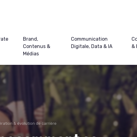
rate
Brand,
Communication
Co
Contenus &
Digitale, Data & IA
&
Médias
ation & évolution de carrière