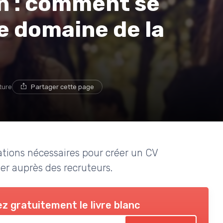
n : comment se
e domaine de la
ture
Partager cette page
ations nécessaires pour créer un CV
er auprès des recruteurs.
z gratuitement le livre blanc