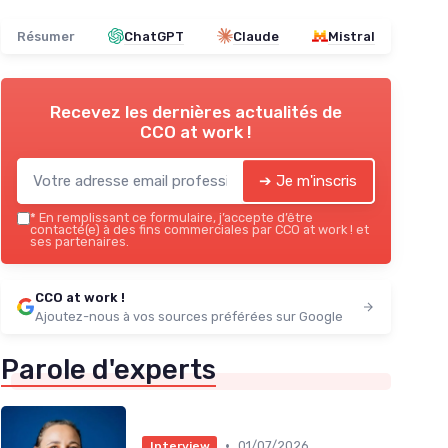
Résumer
ChatGPT
Claude
Mistral
Recevez les dernières actualités de
CCO at work !
➔ Je m'inscris
*
En remplissant ce formulaire, j’accepte d’être
contacté(e) à des fins commerciales par CCO at work ! et
ses partenaires.
CCO at work !
Ajoutez-nous à vos sources préférées sur Google
Parole d'experts
•
01/07/2026
Interview