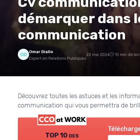
Cv communicatio
démarquer dans l
communication
Omar Diallo
22 mai 2024
15 min de lec
Expert en Relations Publiques
Découvrez toutes les astuces et les inform
communication qui vous permettra de brill
Télécharge
TOP 10 des