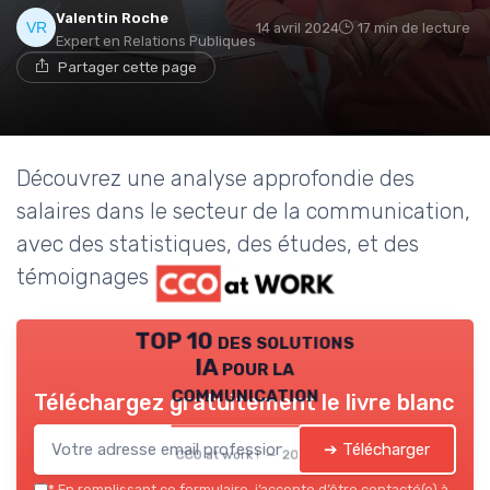
Valentin Roche
14 avril 2024
17 min de lecture
Expert en Relations Publiques
Partager cette page
Découvrez une analyse approfondie des
salaires dans le secteur de la communication,
avec des statistiques, des études, et des
témoignages d'experts.
TOP 10 des solutions
IA pour la
communication
Téléchargez gratuitement le livre blanc
➔ Télécharger
CCO at work ! — 2026
*
En remplissant ce formulaire, j’accepte d’être contacté(e) à