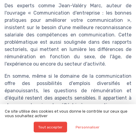
Des experts comme Jean-Valéry Marc, auteur de
l'ouvrage « Communication d'entreprise : les bonnes
pratiques pour améliorer votre communication »,
insistent sur le besoin d'une meilleure reconnaissance
salariale des compétences en communication. Cette
problématique est aussi soulignée dans des rapports
sectoriels, qui mettent en lumière les différences de
rémunération en fonction du sexe, de l'âge, de
l'expérience ou encore du secteur d'activité.
En somme, même si le domaine de la communication
offre des possibilités d'emplois diversifiés et
épanouissants, les questions de rémunération et
d'équité restent des aspects sensibles. Il appartient à
chaque entreprise de réfléchir à ses pratiques pour
Ce site utilise des cookies et vous donne le contrôle sur ceux que
garantir une équité et une transparence qui sauront
vous souhaitez activer
fidéliser et motiver ses talents.
Tout accepter
Personnaliser