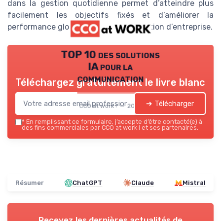
dans la gestion quotidienne permet d’atteindre plus
facilement les objectifs fixés et d’améliorer la
performance globale de la communication d’entreprise.
TOP 10 des solutions
IA pour la
communication
Téléchargez gratuitement le livre blanc
➔ Télécharger
CCO at work ! — 2026
*
En remplissant ce formulaire, j’accepte d’être contacté(e) à
des fins commerciales par CCO at work ! et ses partenaires.
Résumer
ChatGPT
Claude
Mistral
Recevez les dernières actualités de