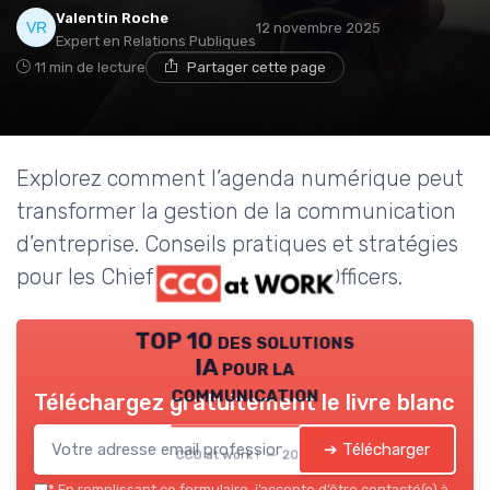
Valentin Roche
12 novembre 2025
Expert en Relations Publiques
11 min de lecture
Partager cette page
Explorez comment l’agenda numérique peut
transformer la gestion de la communication
d’entreprise. Conseils pratiques et stratégies
pour les Chief Communication Officers.
TOP 10 des solutions
IA pour la
communication
Téléchargez gratuitement le livre blanc
➔ Télécharger
CCO at work ! — 2026
*
En remplissant ce formulaire, j’accepte d’être contacté(e) à