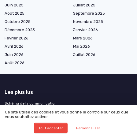
Juin 2025
Juillet 2025
Août 2025
Septembre 2025
Octobre 2025
Novembre 2025
Décembre 2025
Janvier 2026
Février 2026
Mars 2026
Avril 2026
Mai 2026
Juin 2026
Juillet 2026
Août 2026
Les plus lus
Schéma de la communication
La stratégie marketing de Red Bull : une approche audacieuse
Ce site utilise des cookies et vous donne le contrôle sur ceux que
vous souhaitez activer
Comment utiliser le texte en gras sur LinkedIn pour renforcer l'impact
de vos communications
Tout accepter
Personnaliser
Les visages derrière la publicité d'Intermarché : qui sont-ils ?