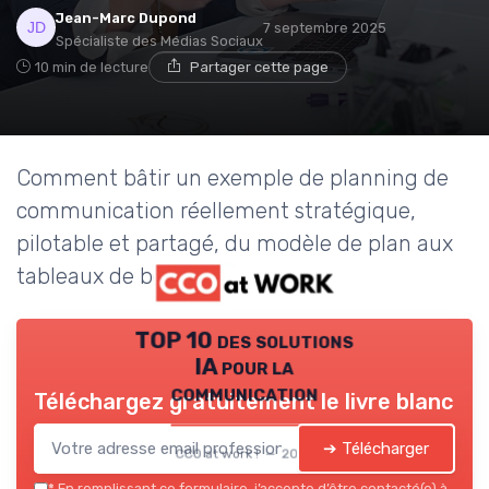
Jean-Marc Dupond
7 septembre 2025
Spécialiste des Médias Sociaux
10 min de lecture
Partager cette page
Comment bâtir un exemple de planning de
communication réellement stratégique,
pilotable et partagé, du modèle de plan aux
tableaux de bord opérationnels.
TOP 10 des solutions
IA pour la
communication
Téléchargez gratuitement le livre blanc
➔ Télécharger
CCO at work ! — 2026
*
En remplissant ce formulaire, j’accepte d’être contacté(e) à