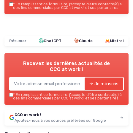
*
En remplissant ce formulaire, j’accepte d’être contacté(e) à
des fins commerciales par CCO at work ! et ses partenaires.
Résumer
ChatGPT
Claude
Mistral
Recevez les dernières actualités de
CCO at work !
➔ Je m'inscris
*
En remplissant ce formulaire, j’accepte d’être contacté(e) à
des fins commerciales par CCO at work ! et ses partenaires.
CCO at work !
Ajoutez-nous à vos sources préférées sur Google