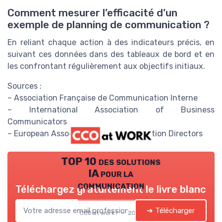
Comment mesurer l’efficacité d’un
exemple de planning de communication ?
En reliant chaque action à des indicateurs précis, en
suivant ces données dans des tableaux de bord et en
les confrontant régulièrement aux objectifs initiaux.
Sources :
– Association Française de Communication Interne
– International Association of Business
Communicators
– European Association of Communication Directors
TOP 10 des solutions
IA pour la
communication
Téléchargez gratuitement le livre blanc
➔ Télécharger
CCO at work ! — 2026