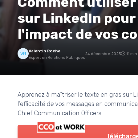
Comment utiliser 
sur LinkedIn pour
l'impact de vos 
Valentin Roche
24 décembre 2025
11 min
Expert en Relations Publiques
Apprenez à maîtriser le texte en gras sur Li
l'efficacité de vos messages en communicat
Chief Communication Officers.
Télécharge