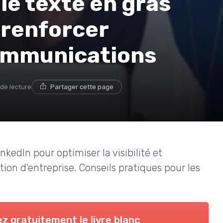
le texte en gras
 renforcer
communications
 de lecture
Partager cette page
nkedIn pour optimiser la visibilité et
ion d'entreprise. Conseils pratiques pour les
z gratuitement le livre blanc