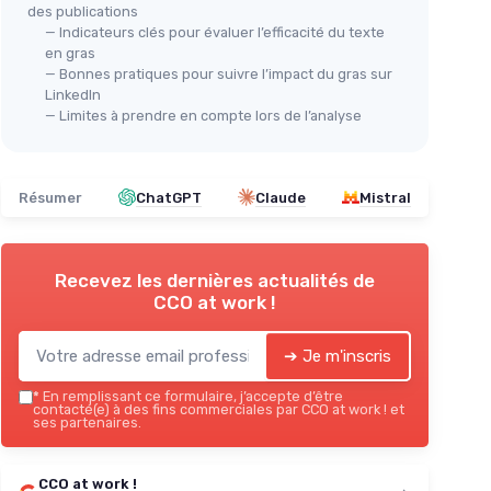
des publications
— Indicateurs clés pour évaluer l’efficacité du texte
en gras
— Bonnes pratiques pour suivre l’impact du gras sur
LinkedIn
— Limites à prendre en compte lors de l’analyse
Résumer
ChatGPT
Claude
Mistral
Recevez les dernières actualités de
CCO at work !
➔ Je m'inscris
*
En remplissant ce formulaire, j’accepte d’être
contacté(e) à des fins commerciales par CCO at work ! et
ses partenaires.
CCO at work !