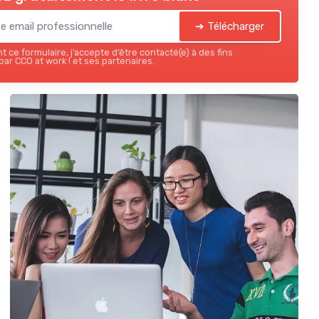
➔ Télécharger
 ce formulaire, j’accepte d’être contacté(e) à des fins
ar CCO at work ! et ses partenaires.