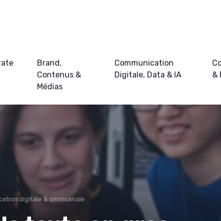
rate
Brand,
Communication
Co
Contenus &
Digitale, Data & IA
&
Médias
tion digitale & omnicanale