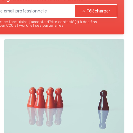
➔ Télécharger
 ce formulaire, j’accepte d’être contacté(e) à des fins
ar CCO at work ! et ses partenaires.