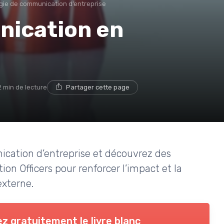
gie de communication d’entreprise
nication en
2 min de lecture
Partager cette page
ication d’entreprise et découvrez des
n Officers pour renforcer l’impact et la
externe.
z gratuitement le livre blanc