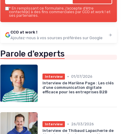
*
En remplissant ce formulaire, j’accepte d’être
contacté(e) à des fins commerciales par CCO at work ! et
ses partenaires.
CCO at work !
Ajoutez-nous à vos sources préférées sur Google
Parole d'experts
•
01/07/2026
Interview
Interview de Marlène Page : Les clés
d'une communication digitale
efficace pour les entreprises B2B
•
26/03/2026
Interview
Interview de Thibaud Lapacherie de