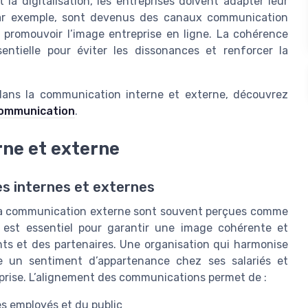
la digitalisation, les entreprises doivent adapter leur
par exemple, sont devenus des canaux communication
t promouvoir l’image entreprise en ligne. La cohérence
ntielle pour éviter les dissonances et renforcer la
s dans la communication interne et externe, découvrez
communication
.
rne et externe
s internes et externes
 la communication externe sont souvent perçues comme
 est essentiel pour garantir une image cohérente et
ents et des partenaires. Une organisation qui harmonise
e un sentiment d’appartenance chez ses salariés et
reprise. L’alignement des communications permet de :
des employés et du public