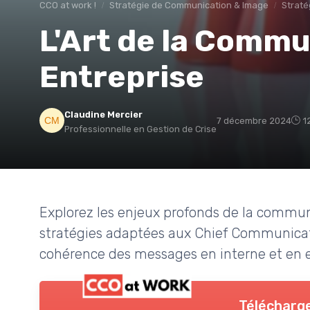
CCO at work !
Stratégie de Communication & Image
Straté
L'Art de la Commu
Entreprise
Claudine Mercier
7 décembre 2024
1
Professionnelle en Gestion de Crise
Explorez les enjeux profonds de la commun
stratégies adaptées aux Chief Communicatio
cohérence des messages en interne et en 
Télécharge