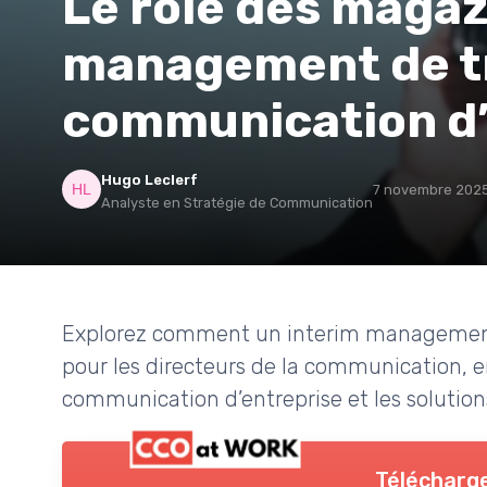
Le rôle des magaz
management de tr
communication d’
Hugo Leclerf
7 novembre 202
Analyste en Stratégie de Communication
Explorez comment un interim management 
pour les directeurs de la communication, e
communication d’entreprise et les solutio
Télécharge