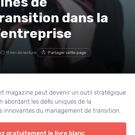
ines de
ansition dans la
entreprise
5
11 min de lecture
Partager cette page
magazine peut devenir un outil stratégique
n abordant les défis uniques de la
ns innovantes du management de transition.
z gratuitement le livre blanc