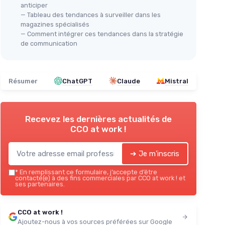
anticiper
— Tableau des tendances à surveiller dans les
magazines spécialisés
— Comment intégrer ces tendances dans la stratégie
de communication
Résumer
ChatGPT
Claude
Mistral
Recevez les dernières actualités de
CCO at work !
➔ Je m'inscris
*
En remplissant ce formulaire, j’accepte d’être
contacté(e) à des fins commerciales par CCO at work ! et
ses partenaires.
CCO at work !
Ajoutez-nous à vos sources préférées sur Google