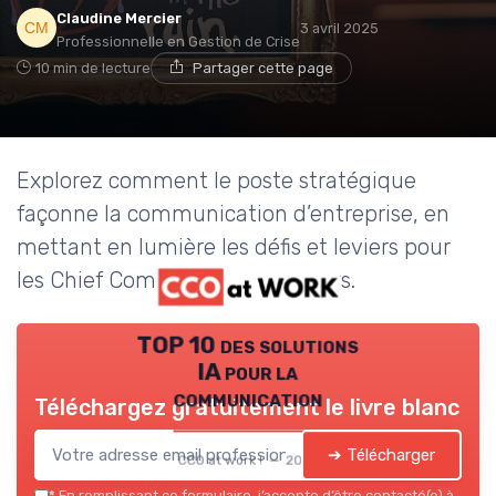
Claudine Mercier
3 avril 2025
Professionnelle en Gestion de Crise
10 min de lecture
Partager cette page
Explorez comment le poste stratégique
façonne la communication d’entreprise, en
mettant en lumière les défis et leviers pour
les Chief Communication Officers.
TOP 10 des solutions
IA pour la
communication
Téléchargez gratuitement le livre blanc
➔ Télécharger
CCO at work ! — 2026
*
En remplissant ce formulaire, j’accepte d’être contacté(e) à