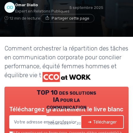
Omar Diallo
5 septembre 2025
Expert en Relations Publiques
12 min de lecture
Partager cette page
Comment orchestrer la répartition des tâches
en communication corporate pour concilier
performance, équité femmes hommes et
équilibre vie travail.
TOP 10 des solutions
IA pour la
communication
Téléchargez gratuitement le livre blanc
➔ Télécharger
CCO at work ! — 2026
*
En remplissant ce formulaire, j’accepte d’être contacté(e) à