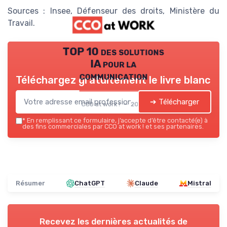
Sources : Insee, Défenseur des droits, Ministère du
Travail.
TOP 10 des solutions
IA pour la
communication
Téléchargez gratuitement le livre blanc
➔ Télécharger
CCO at work ! — 2026
*
En remplissant ce formulaire, j’accepte d’être contacté(e) à
des fins commerciales par CCO at work ! et ses partenaires.
Résumer
ChatGPT
Claude
Mistral
Recevez les dernières actualités de