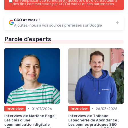
*
En remplissant ce formulaire, j’accepte d’être contacté(e) à
des fins commerciales par CCO at work ! et ses partenaires.
CCO at work !
Ajoutez-nous à vos sources préférées sur Google
Parole d'experts
•
•
01/07/2026
26/03/2026
Interview
Interview
Interview de Marlène Page :
Interview de Thibaud
Les clés d'une
Lapacherie de Abondance :
communication digitale
Les bonnes pratiques SEO