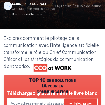
Louis-Philippe Girard
24 juin 2025
12 min de lecture
Consultant en Médias Sociaux
Partager cette page
Explorez comment le pilotage de la
communication avec l’intelligence artificielle
transforme le rôle du Chief Communication
Officer et les stratégies de communication
d’entreprise.
TOP 10 des solutions
IA pour la
communication
Téléchargez gratuitement le livre blanc
➔ Télécharger
CCO at work ! — 2026