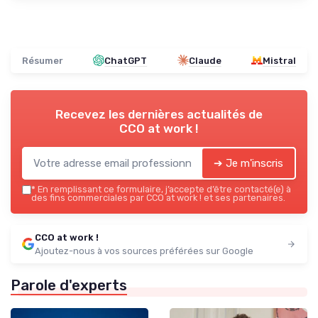
Résumer
ChatGPT
Claude
Mistral
Recevez les dernières actualités de
CCO at work !
➔ Je m'inscris
*
En remplissant ce formulaire, j’accepte d’être contacté(e) à
des fins commerciales par CCO at work ! et ses partenaires.
CCO at work !
Ajoutez-nous à vos sources préférées sur Google
Parole d'experts