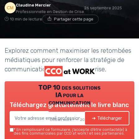
Claudine Mercier
26 septembre 2025
Professionnelle en Gestion de Crise
10 min de lecture
Partager cette page
Explorez comment maximiser les retombées
médiatiques pour renforcer la stratégie de
communication de votre entreprise.
TOP 10 des solutions
IA pour la
communication
Téléchargez gratuitement le livre blanc
➔ Télécharger
CCO at work ! — 2026
*
En remplissant ce formulaire, j’accepte d’être contacté(e) à
des fins commerciales par CCO at work ! et ses partenaires.