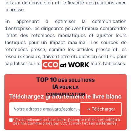
le taux de conversion et l'efficacité des relations avec
la presse.
En apprenant à optimiser la communication
d'entreprise, les dirigeants peuvent mieux comprendre
l'effet des retombées médiatiques et ajuster leurs
tactiques pour un impact maximal. Les sources de
retombées presse, comme les articles presse et les
réseaux sociaux, doivent être étudiées en continu pour
capitaliser sur leurs forces et atténuer leurs faiblesses.
TOP 10 des solutions
IA pour la
communication
Téléchargez gratuitement le livre blanc
➔ Télécharger
CCO at work ! — 2026
*
En remplissant ce formulaire, j’accepte d’être contacté(e) à
des fins commerciales par CCO at work ! et ses partenaires.