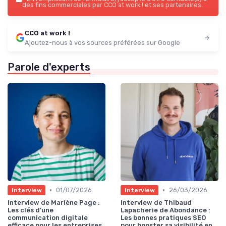
des fins commerciales par CCO at work ! et ses partenaires.
CCO at work !
Ajoutez-nous à vos sources préférées sur Google
Parole d'experts
•
•
01/07/2026
26/03/2026
Interview
Interview
Interview de Marlène Page :
Interview de Thibaud
Les clés d'une
Lapacherie de Abondance :
communication digitale
Les bonnes pratiques SEO
efficace pour les entreprises
pour booster sa visibilité en