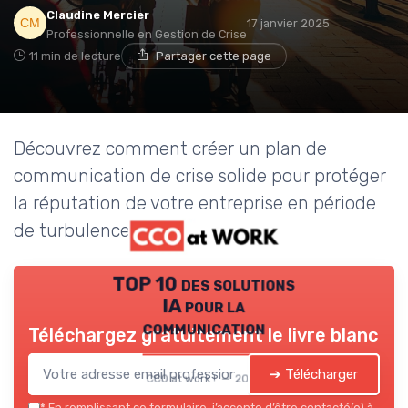
Claudine Mercier
17 janvier 2025
Professionnelle en Gestion de Crise
11 min de lecture
Partager cette page
Découvrez comment créer un plan de
communication de crise solide pour protéger
la réputation de votre entreprise en période
de turbulence.
TOP 10 des solutions
IA pour la
communication
Téléchargez gratuitement le livre blanc
➔ Télécharger
CCO at work ! — 2026
*
En remplissant ce formulaire, j’accepte d’être contacté(e) à