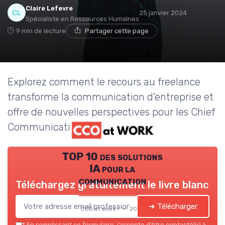
Claire Lefevre
25 janvier 2024
Spécialiste en Ressources Humaines
9 min de lecture
Partager cette page
Explorez comment le recours au freelance
transforme la communication d’entreprise et
offre de nouvelles perspectives pour les Chief
Communication Officers.
TOP 10 des solutions
IA pour la
communication
Téléchargez gratuitement le livre blanc
➔ Télécharger
CCO at work ! — 2026
*
En remplissant ce formulaire, j’accepte d’être contacté(e) à