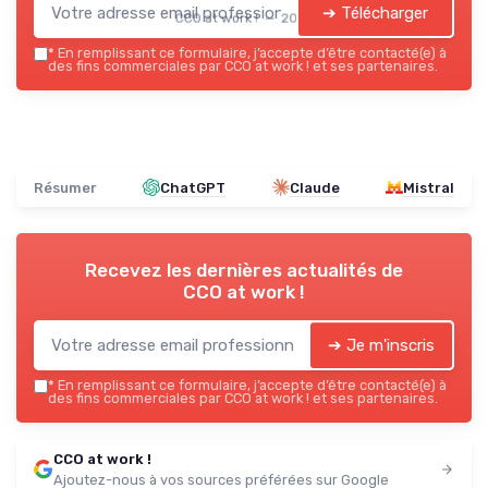
➔ Télécharger
CCO at work ! — 2026
*
En remplissant ce formulaire, j’accepte d’être contacté(e) à
des fins commerciales par CCO at work ! et ses partenaires.
Résumer
ChatGPT
Claude
Mistral
Recevez les dernières actualités de
CCO at work !
➔ Je m'inscris
*
En remplissant ce formulaire, j’accepte d’être contacté(e) à
des fins commerciales par CCO at work ! et ses partenaires.
CCO at work !
Ajoutez-nous à vos sources préférées sur Google