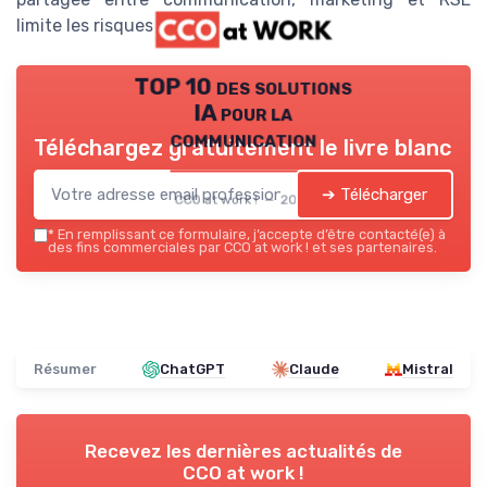
limite les risques de dissonance.
TOP 10 des solutions
IA pour la
communication
Téléchargez gratuitement le livre blanc
➔ Télécharger
CCO at work ! — 2026
*
En remplissant ce formulaire, j’accepte d’être contacté(e) à
des fins commerciales par CCO at work ! et ses partenaires.
Résumer
ChatGPT
Claude
Mistral
Recevez les dernières actualités de
CCO at work !