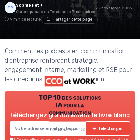
Sophie Petit
23 novembre 2023
Chroniqueuse en Tendances Publicitaires
9 min de lecture
Partager cette page
Comment les podcasts en communication
d’entreprise renforcent stratégie,
engagement interne, marketing et RSE pour
les directions de la communication.
TOP 10 des solutions
IA pour la
communication
Téléchargez gratuitement le livre blanc
➔ Télécharger
CCO at work ! — 2026
*
En remplissant ce formulaire, j’accepte d’être contacté(e) à