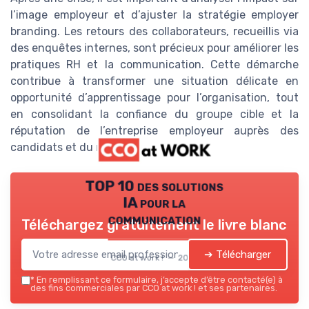
l’image employeur et d’ajuster la stratégie employer
branding. Les retours des collaborateurs, recueillis via
des enquêtes internes, sont précieux pour améliorer les
pratiques RH et la communication. Cette démarche
contribue à transformer une situation délicate en
opportunité d’apprentissage pour l’organisation, tout
en consolidant la confiance du groupe cible et la
réputation de l’entreprise employeur auprès des
candidats et du marché business.
TOP 10 des solutions
IA pour la
communication
Téléchargez gratuitement le livre blanc
➔ Télécharger
CCO at work ! — 2026
*
En remplissant ce formulaire, j’accepte d’être contacté(e) à
des fins commerciales par CCO at work ! et ses partenaires.