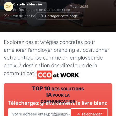
Claudine Mercier
7 avril 2025
Professionnelle en Gestion de Crise
10 min de lecture
Partager cette page
Explorez des stratégies concrètes pour
améliorer l’employer branding et positionner
votre entreprise comme un employeur de
choix, à destination des directeurs de la
communication.
TOP 10 des solutions
IA pour la
communication
Téléchargez gratuitement le livre blanc
➔ Télécharger
CCO at work ! — 2026