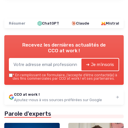
Résumer
ChatGPT
Claude
Mistral
Recevez les dernières actualités de
CCO at work !
➔ Je m'inscris
*
En remplissant ce formulaire, j’accepte d’être contacté(e) à
des fins commerciales par CCO at work ! et ses partenaires.
CCO at work !
Ajoutez-nous à vos sources préférées sur Google
Parole d'experts