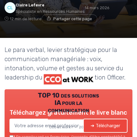
Claire Lefevre
14 mars 2026
Spécialiste en Ressources Humaines
12 min de lecture
Partager cette page
Le para verbal, levier stratégique pour la
communication managériale : voix,
intonation, volume et gestes au service du
leadership du Chief Communication Officer.
TOP 10 des solutions
IA pour la
communication
Téléchargez gratuitement le livre blanc
➔ Télécharger
CCO at work ! — 2026
*
En remplissant ce formulaire, j’accepte d’être contacté(e) à