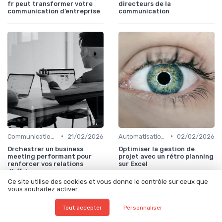
fr peut transformer votre
directeurs de la
communication d’entreprise
communication
•
•
Communication corporate
21/02/2026
Automatisation & performance des campagnes
02/02/2026
Orchestrer un business
Optimiser la gestion de
meeting performant pour
projet avec un rétro planning
renforcer vos relations
sur Excel
d’affaires
Ce site utilise des cookies et vous donne le contrôle sur ceux que
vous souhaitez activer
Tout accepter
Personnaliser
Les articles par date