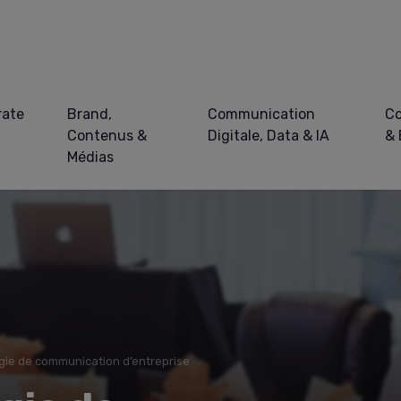
rate
Brand,
Communication
Co
Contenus &
Digitale, Data & IA
&
Médias
gie de communication d’entreprise