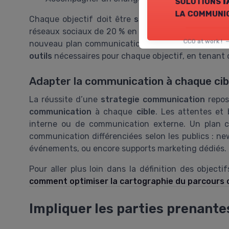
solutions I
la communi
Chaque objectif doit être
spécifique
,
mesurable
e
réseaux sociaux de 20 % en six mois ou améliorer la
CCO at work ! 
nouveau plan communication. Il est aussi importa
outils
nécessaires pour chaque objectif, en tenan
Adapter la communication à chaque cib
La réussite d’une
strategie communication
repos
communication
à chaque
cible
. Les attentes et 
interne ou de communication externe. Un plan c
communication différenciées selon les publics : ne
événements, ou encore supports marketing dédiés.
Pour aller plus loin dans la définition des objec
comment optimiser la cartographie du parcours c
Impliquer les parties prenante