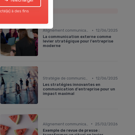
➔ Télécharger
Les plus lus
cté(e) à des fins
•
Alignement communication & stratégie business
12/06/2025
La communication externe comme
levier stratégique pour l'entreprise
moderne
•
Stratégie de communication d’entreprise
12/06/2025
Les stratégies innovantes en
communication d'entreprise pour un
impact maximal
•
Alignement communication & stratégie business
25/02/2026
Exemple de revue de presse :
transformer un rituel en levier