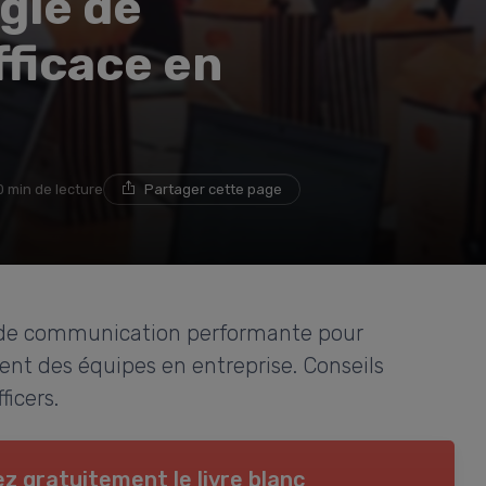
égie de
ficace en
0 min de lecture
Partager cette page
 de communication performante pour
ent des équipes en entreprise. Conseils
icers.
z gratuitement le livre blanc