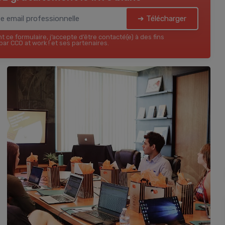
➔ Télécharger
 ce formulaire, j’accepte d’être contacté(e) à des fins
ar CCO at work ! et ses partenaires.