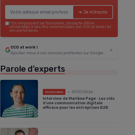
➔ Je m'inscris
*
En remplissant ce formulaire, j’accepte d’être
contacté(e) à des fins commerciales par CCO at work ! et
ses partenaires.
CCO at work !
Ajoutez-nous à vos sources préférées sur Google
Parole d'experts
•
01/07/2026
Interview
Interview de Marlène Page : Les clés
d'une communication digitale
efficace pour les entreprises B2B