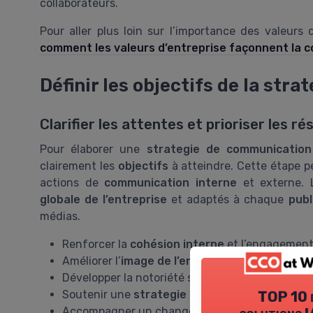
collaborateurs.
Pour aller plus loin sur l’importance des valeur
comment les valeurs d’entreprise façonnent la 
Définir les objectifs de la str
Clarifier les attentes et prioriser les ré
Pour élaborer une
strategie de communication
clairement les
objectifs
à atteindre. Cette étape p
actions de
communication interne
et externe. L
globale de l’entreprise
et adaptés à chaque
publ
médias.
Renforcer la
cohésion interne
et l’engagement
Améliorer l’
image de l’entreprise
auprès du pub
Développer la notoriété sur les
réseaux sociau
Soutenir une
strategie marketing
ou commerc
TOP 10 
Accompagner un changement organisationnel