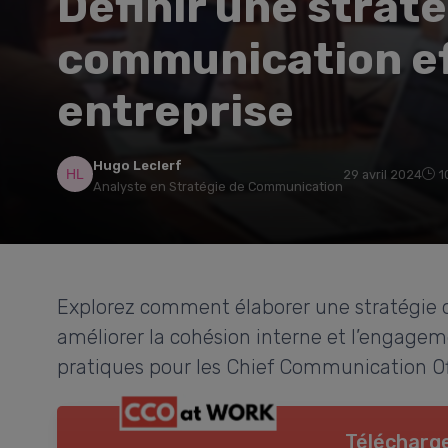
Définir une strat
communication ef
entreprise
Hugo Leclerf
29 avril 2024
1
Analyste en Stratégie de Communication
Explorez comment élaborer une stratégie
améliorer la cohésion interne et l’engagem
pratiques pour les Chief Communication Off
Télécharge