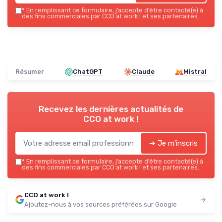
*
En remplissant ce formulaire, j’accepte d’être contacté(e) à
des fins commerciales par CCO at work ! et ses partenaires.
Résumer
ChatGPT
Claude
Mistral
Recevez les dernières actualités de
CCO at work !
➔ Je m'inscris
*
En remplissant ce formulaire, j’accepte d’être contacté(e) à
des fins commerciales par CCO at work ! et ses partenaires.
CCO at work !
Ajoutez-nous à vos sources préférées sur Google