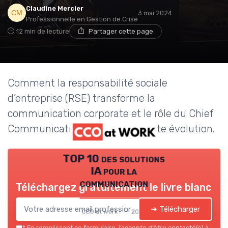
Claudine Mercier
3 mai 2024
Professionnelle en Gestion de Crise
12 min de lecture
Partager cette page
Comment la responsabilité sociale
d’entreprise (RSE) transforme la
communication corporate et le rôle du Chief
Communication Officer dans cette évolution.
TOP 10 des solutions
IA pour la
communication
Téléchargez gratuitement le livre blanc
➔ Télécharger
CCO at work ! — 2026
*
En remplissant ce formulaire, j’accepte d’être contacté(e) à