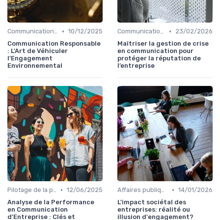
•
•
Communication de crise
10/12/2025
Communication de crise
23/02/2026
Communication Responsable
Maîtriser la gestion de crise
: L'Art de Véhiculer
en communication pour
l'Engagement
protéger la réputation de
Environnemental
l’entreprise
•
•
Pilotage de la performance communication
12/06/2025
Affaires publiques & influence
14/01/2026
Analyse de la Performance
L'impact sociétal des
en Communication
entreprises: réalité ou
d'Entreprise : Clés et
illusion d'engagement?