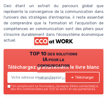
Ceci étant un extrait du parcours global que
représente la convergence de la communication dans
l'univers des stratégies d'entreprise, il reste essentiel
de comprendre que la formation et l'acquisition de
compétences en communication sont des piliers pour
s'inscrire durablement dans l'écosystème économique
actuel.
TOP 10 des solutions
IA pour la
communication
Téléchargez gratuitement le livre blanc
➔ Télécharger
CCO at work ! — 2026
*
En remplissant ce formulaire, j’accepte d’être contacté(e) à
des fins commerciales par CCO at work ! et ses partenaires.