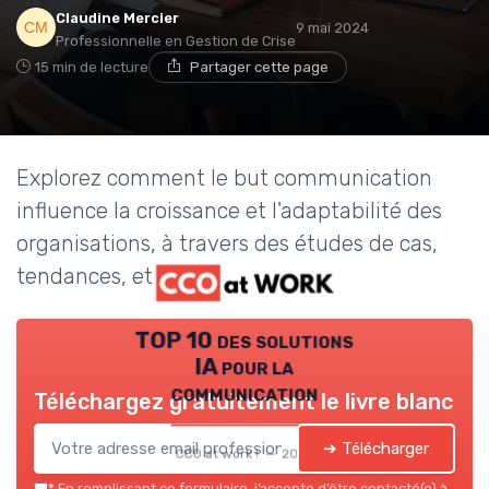
Claudine Mercier
9 mai 2024
Professionnelle en Gestion de Crise
15 min de lecture
Partager cette page
Explorez comment le but communication
influence la croissance et l'adaptabilité des
organisations, à travers des études de cas,
tendances, et retours d'experts.
TOP 10 des solutions
IA pour la
communication
Téléchargez gratuitement le livre blanc
➔ Télécharger
CCO at work ! — 2026
*
En remplissant ce formulaire, j’accepte d’être contacté(e) à