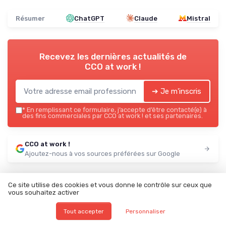
Résumer
ChatGPT
Claude
Mistral
Recevez les dernières actualités de
CCO at work !
➔ Je m'inscris
*
En remplissant ce formulaire, j’accepte d’être contacté(e) à
des fins commerciales par CCO at work ! et ses partenaires.
CCO at work !
Ajoutez-nous à vos sources préférées sur Google
Parole d'experts
Ce site utilise des cookies et vous donne le contrôle sur ceux que
vous souhaitez activer
Tout accepter
Personnaliser