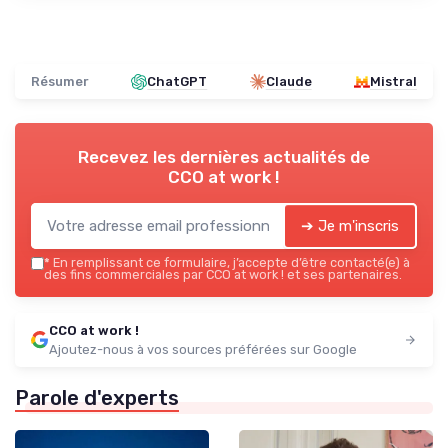
Résumer
ChatGPT
Claude
Mistral
Recevez les dernières actualités de
CCO at work !
➔ Je m'inscris
*
En remplissant ce formulaire, j’accepte d’être contacté(e) à
des fins commerciales par CCO at work ! et ses partenaires.
CCO at work !
Ajoutez-nous à vos sources préférées sur Google
Parole d'experts