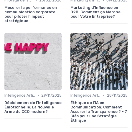
•
•
Pilotage de la performance communication
23/02/2026
Marketing d’influence & social listening
09/12/2025
Mesurer la performance en
Marketing d’Influence en
communication corporate
B2B: Comment ça Marche
pour piloter l’impact
pour Votre Entreprise?
stratégique
•
•
Intelligence Artificielle en communication
29/11/2025
Intelligence Artificielle en communication
28/11/2025
Déploiement de l'Intelligence
Éthique de l'IA en
Émotionnelle: La Nouvelle
Communication: Comment
Arme du CCO modern?
Assurer la Transparence ? - 7
Clés pour une Stratégie
Éthique