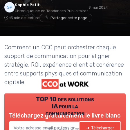
Sophie Petit
9 mai 2024
Chroniqueuse en Tendances Publicitaires
13 min de lecture
Partager cette page
Comment un CCO peut orchestrer chaque
support de communication pour aligner
stratégie, ROI, expérience client et cohérence
entre supports physiques et communication
digitale.
TOP 10 des solutions
IA pour la
communication
Téléchargez gratuitement le livre blanc
➔ Télécharger
CCO at work ! — 2026