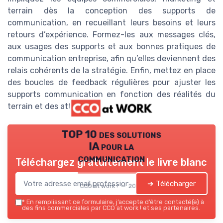
terrain dès la conception des supports de
communication, en recueillant leurs besoins et leurs
retours d’expérience. Formez-les aux messages clés,
aux usages des supports et aux bonnes pratiques de
communication entreprise, afin qu’elles deviennent des
relais cohérents de la stratégie. Enfin, mettez en place
des boucles de feedback régulières pour ajuster les
supports communication en fonction des réalités du
terrain et des attentes des clients.
TOP 10 des solutions
IA pour la
communication
Téléchargez gratuitement le livre blanc
➔ Télécharger
CCO at work ! — 2026
*
En remplissant ce formulaire, j’accepte d’être contacté(e) à
des fins commerciales par CCO at work ! et ses partenaires.