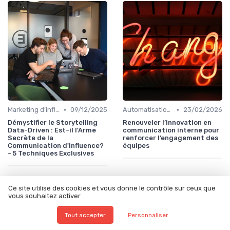
•
•
Marketing d’influence & social listening
09/12/2025
Automatisation & performance des campagnes
23/02/2026
Démystifier le Storytelling
Renouveler l’innovation en
Data-Driven : Est-il l'Arme
communication interne pour
Secrète de la
renforcer l’engagement des
Communication d'Influence?
équipes
- 5 Techniques Exclusives
Ce site utilise des cookies et vous donne le contrôle sur ceux que
vous souhaitez activer
Les articles par date
Tout accepter
Personnaliser
Septembre 2023
Octobre 2023