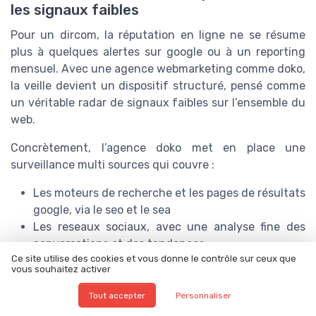
les signaux faibles
Pour un dircom, la réputation en ligne ne se résume
plus à quelques alertes sur google ou à un reporting
mensuel. Avec une agence webmarketing comme doko,
la veille devient un dispositif structuré, pensé comme
un véritable radar de signaux faibles sur l’ensemble du
web.
Concrètement, l’agence doko met en place une
surveillance multi sources qui couvre :
Les moteurs de recherche et les pages de résultats
google, via le seo et le sea
Les reseaux sociaux, avec une analyse fine des
conversations et des tendances
Ce site utilise des cookies et vous donne le contrôle sur ceux que
Les avis clients et les plateformes de notation,
vous souhaitez activer
souvent décisifs pour la confiance
Les campagnes de publicite ligne (google ads,
Tout accepter
Personnaliser
social ads) et leurs commentaires