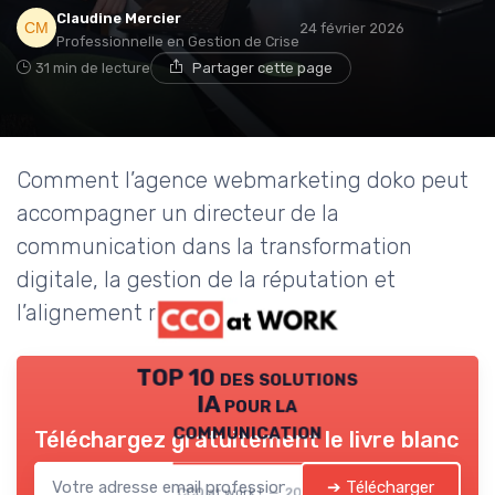
Claudine Mercier
24 février 2026
Professionnelle en Gestion de Crise
31 min de lecture
Partager cette page
Comment l’agence webmarketing doko peut
accompagner un directeur de la
communication dans la transformation
digitale, la gestion de la réputation et
l’alignement marque / business.
TOP 10 des solutions
IA pour la
communication
Téléchargez gratuitement le livre blanc
➔ Télécharger
CCO at work ! — 2026