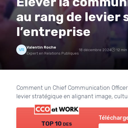
Élever la commun
au rang de levier
l’entreprise
Valentin Roche
18 décembre 2024
12 min
Expert en Relations Publiques
Comment un Chief Communication Officer 
levier stratégique en alignant image, cultur
Télécharge
TOP 10 des