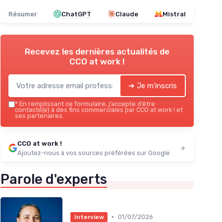
Résumer
ChatGPT
Claude
Mistral
Recevez les dernières actualités de
CCO at work !
➔ Je m'inscris
*
En remplissant ce formulaire, j’accepte d’être
contacté(e) à des fins commerciales par CCO at work ! et
ses partenaires.
CCO at work !
Ajoutez-nous à vos sources préférées sur Google
Parole d'experts
•
01/07/2026
Interview