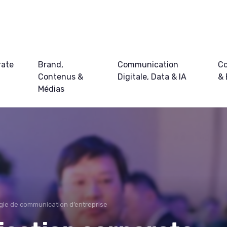
rate
Brand,
Communication
Co
Contenus &
Digitale, Data & IA
&
Médias
gie de communication d’entreprise