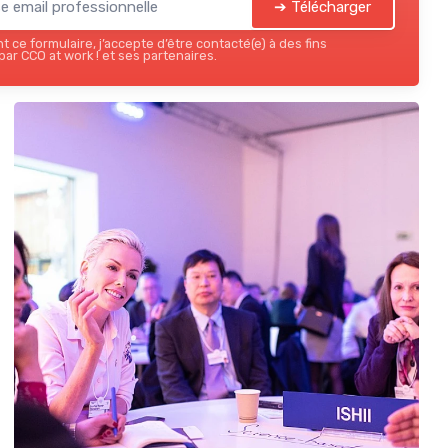
➔ Télécharger
 ce formulaire, j’accepte d’être contacté(e) à des fins
ar CCO at work ! et ses partenaires.