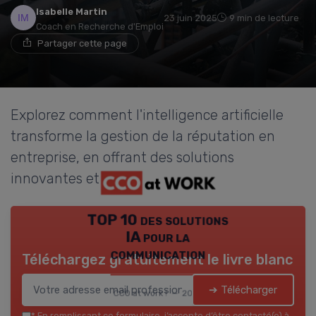
Isabelle Martin
23 juin 2025
9 min de lecture
Coach en Recherche d'Emploi
Partager cette page
Explorez comment l'intelligence artificielle
transforme la gestion de la réputation en
entreprise, en offrant des solutions
innovantes et efficaces.
TOP 10 des solutions
IA pour la
communication
Téléchargez gratuitement le livre blanc
➔ Télécharger
CCO at work ! — 2026
*
En remplissant ce formulaire, j’accepte d’être contacté(e) à