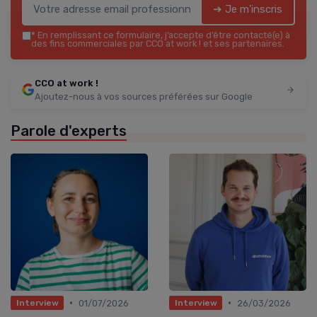
➔ Je m'inscris
*
En remplissant ce formulaire, j’accepte d’être contacté(e) à
des fins commerciales par CCO at work ! et ses partenaires.
CCO at work !
Ajoutez-nous à vos sources préférées sur Google
Parole d'experts
•
•
01/07/2026
26/03/2026
Interview
Interview