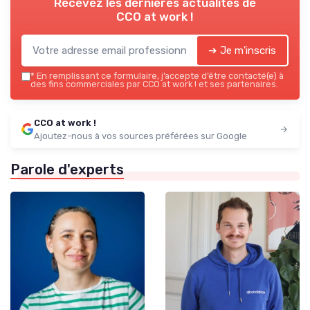
Recevez les dernières actualités de
CCO at work !
➔ Je m'inscris
*
En remplissant ce formulaire, j’accepte d’être contacté(e) à
des fins commerciales par CCO at work ! et ses partenaires.
CCO at work !
Ajoutez-nous à vos sources préférées sur Google
Parole d'experts