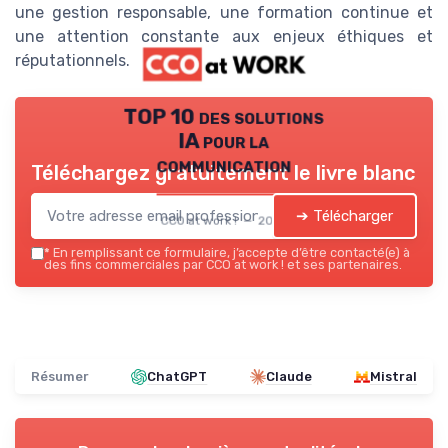
une gestion responsable, une formation continue et
une attention constante aux enjeux éthiques et
réputationnels.
TOP 10 des solutions
IA pour la
communication
Téléchargez gratuitement le livre blanc
➔ Télécharger
CCO at work ! — 2026
*
En remplissant ce formulaire, j’accepte d’être contacté(e) à
des fins commerciales par CCO at work ! et ses partenaires.
Résumer
ChatGPT
Claude
Mistral