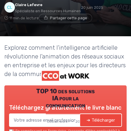
Claire Lefevre
20 juin 2025
Spécialiste en Ressources Humaines
11 min de lecture
Partager cette page
Explorez comment l’intelligence artificielle
révolutionne l’animation des réseaux sociaux
en entreprise et les enjeux pour les directeurs
de la communication.
TOP 10 des solutions
IA pour la
communication
Téléchargez gratuitement le livre blanc
➔ Télécharger
CCO at work ! — 2026
*
En remplissant ce formulaire, j’accepte d’être contacté(e) à