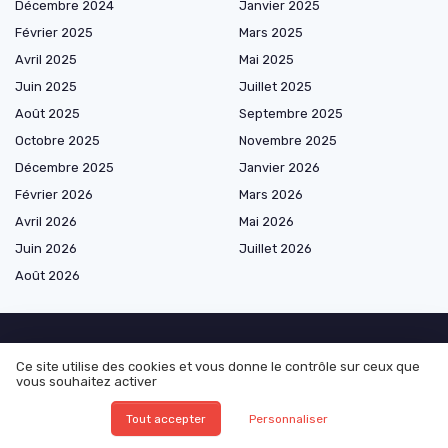
Décembre 2024
Janvier 2025
Février 2025
Mars 2025
Avril 2025
Mai 2025
Juin 2025
Juillet 2025
Août 2025
Septembre 2025
Octobre 2025
Novembre 2025
Décembre 2025
Janvier 2026
Février 2026
Mars 2026
Avril 2026
Mai 2026
Juin 2026
Juillet 2026
Août 2026
Ce site utilise des cookies et vous donne le contrôle sur ceux que
Les plus lus
vous souhaitez activer
Schéma de la communication
Tout accepter
Personnaliser
La stratégie marketing de Red Bull : une approche audacieuse