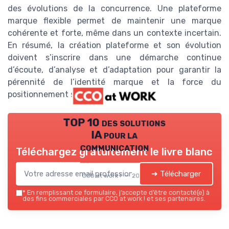
des évolutions de la concurrence. Une plateforme
marque flexible permet de maintenir une marque
cohérente et forte, même dans un contexte incertain.
En résumé, la création plateforme et son évolution
doivent s’inscrire dans une démarche continue
d’écoute, d’analyse et d’adaptation pour garantir la
pérennité de l’identité marque et la force du
positionnement sur le marché.
TOP 10 des solutions
IA pour la
communication
Téléchargez gratuitement le livre blanc
➔ Télécharger
CCO at work ! — 2026
*
En remplissant ce formulaire, j’accepte d’être contacté(e) à
des fins commerciales par CCO at work ! et ses partenaires.