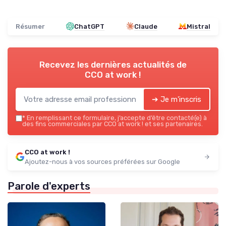
Résumer
ChatGPT
Claude
Mistral
Recevez les dernières actualités de
CCO at work !
➔ Je m'inscris
*
En remplissant ce formulaire, j’accepte d’être contacté(e) à
des fins commerciales par CCO at work ! et ses partenaires.
CCO at work !
Ajoutez-nous à vos sources préférées sur Google
Parole d'experts