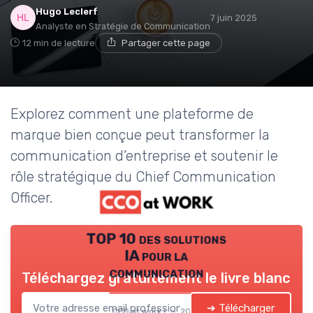
Hugo Leclerf
7 juin 2025
Analyste en Stratégie de Communication
12 min de lecture
Partager cette page
Explorez comment une plateforme de
marque bien conçue peut transformer la
communication d’entreprise et soutenir le
rôle stratégique du Chief Communication
Officer.
TOP 10 des solutions
IA pour la
communication
Téléchargez gratuitement le livre blanc
➔ Télécharger
CCO at work ! — 2026