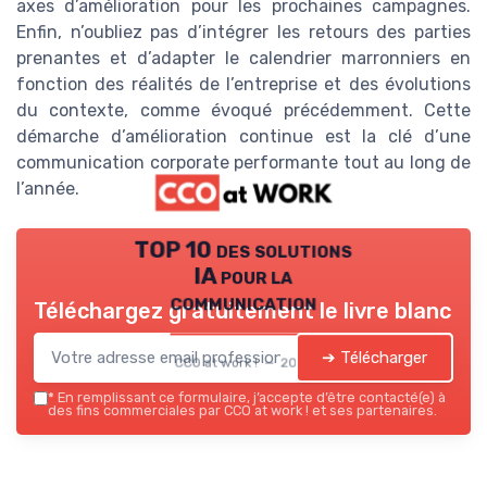
axes d’amélioration pour les prochaines campagnes.
Enfin, n’oubliez pas d’intégrer les retours des parties
prenantes et d’adapter le calendrier marronniers en
fonction des réalités de l’entreprise et des évolutions
du contexte, comme évoqué précédemment. Cette
démarche d’amélioration continue est la clé d’une
communication corporate performante tout au long de
l’année.
TOP 10 des solutions
IA pour la
communication
Téléchargez gratuitement le livre blanc
➔ Télécharger
CCO at work ! — 2026
*
En remplissant ce formulaire, j’accepte d’être contacté(e) à
des fins commerciales par CCO at work ! et ses partenaires.