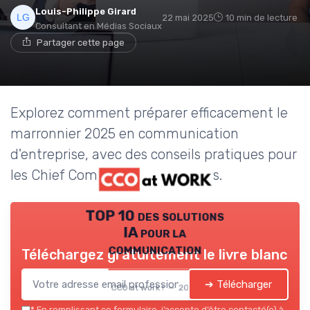
Louis-Philippe Girard
22 mai 2025
10 min de lecture
Consultant en Médias Sociaux
Partager cette page
Explorez comment préparer efficacement le
marronnier 2025 en communication
d'entreprise, avec des conseils pratiques pour
les Chief Communication Officers.
TOP 10 des solutions
IA pour la
communication
Téléchargez gratuitement le livre blanc
➔ Télécharger
CCO at work ! — 2026
*
En remplissant ce formulaire, j’accepte d’être contacté(e) à