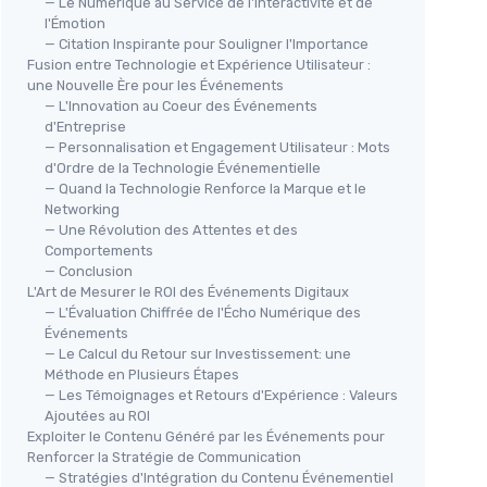
— Le Numérique au Service de l'Interactivité et de
l'Émotion
— Citation Inspirante pour Souligner l'Importance
Fusion entre Technologie et Expérience Utilisateur :
une Nouvelle Ère pour les Événements
— L'Innovation au Coeur des Événements
d'Entreprise
— Personnalisation et Engagement Utilisateur : Mots
d'Ordre de la Technologie Événementielle
— Quand la Technologie Renforce la Marque et le
Networking
— Une Révolution des Attentes et des
Comportements
— Conclusion
L'Art de Mesurer le ROI des Événements Digitaux
— L'Évaluation Chiffrée de l'Écho Numérique des
Événements
— Le Calcul du Retour sur Investissement: une
Méthode en Plusieurs Étapes
— Les Témoignages et Retours d'Expérience : Valeurs
Ajoutées au ROI
Exploiter le Contenu Généré par les Événements pour
Renforcer la Stratégie de Communication
— Stratégies d'Intégration du Contenu Événementiel