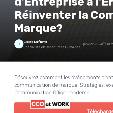
d'Entreprise à l'Èr
Réinventer la Co
Marque?
Claire Lefevre
8 janvier 2024
10 m
Spécialiste en Ressources Humaines
Découvrez comment les événements d'entre
communication de marque. Stratégies, exem
Communication Officer moderne.
Télécharge