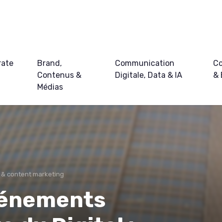
rate
Brand,
Communication
Co
Contenus &
Digitale, Data & IA
&
Médias
 & content marketing
vénements