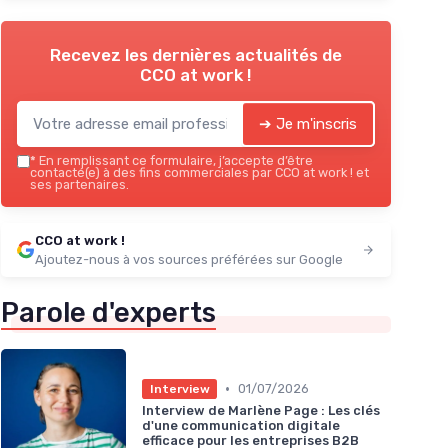
Recevez les dernières actualités de
CCO at work !
➔ Je m'inscris
*
En remplissant ce formulaire, j’accepte d’être
contacté(e) à des fins commerciales par CCO at work ! et
ses partenaires.
CCO at work !
Ajoutez-nous à vos sources préférées sur Google
Parole d'experts
•
01/07/2026
Interview
Interview de Marlène Page : Les clés
d'une communication digitale
efficace pour les entreprises B2B