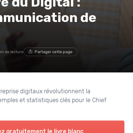
e du Digital :
mmunication de
in de lecture
Partager cette page
prise digitaux révolutionnent la
ples et statistiques clés pour le Chief
z gratuitement le livre blanc