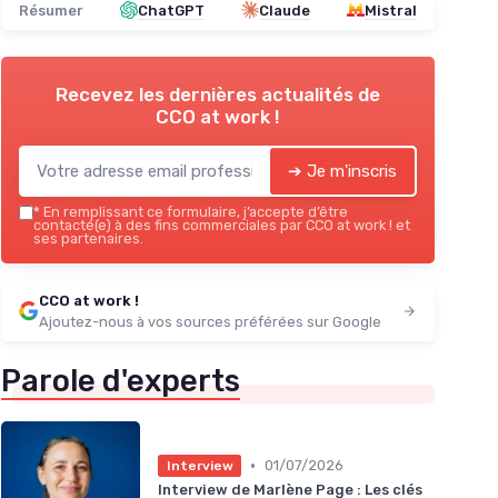
Résumer
ChatGPT
Claude
Mistral
Recevez les dernières actualités de
CCO at work !
➔ Je m'inscris
*
En remplissant ce formulaire, j’accepte d’être
contacté(e) à des fins commerciales par CCO at work ! et
ses partenaires.
CCO at work !
Ajoutez-nous à vos sources préférées sur Google
Parole d'experts
•
01/07/2026
Interview
Interview de Marlène Page : Les clés