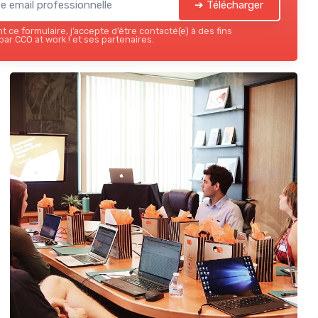
➔ Télécharger
 ce formulaire, j’accepte d’être contacté(e) à des fins
ar CCO at work ! et ses partenaires.