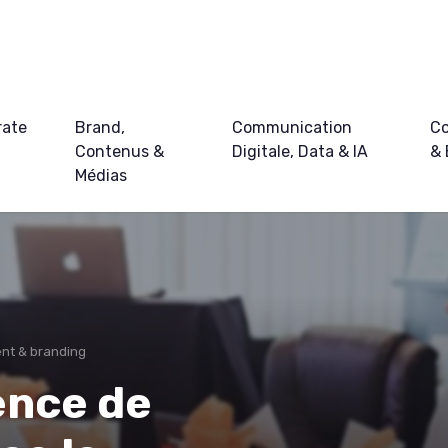
rate
Brand,
Communication
Co
Contenus &
Digitale, Data & IA
&
Médias
t & branding
nce de