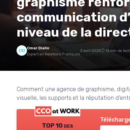
graphisme renfor
communication d’
niveau de la direc
Omar Diallo
3 avril 2025
12 min de lec
Expert en Relations Publiques
Comment une agence de graphisme, digital
visuelle, les supports et la réputation d’ent
Télécharge
TOP 10 des