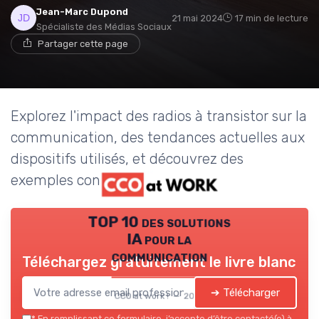
Jean-Marc Dupond
21 mai 2024
17 min de lecture
Spécialiste des Médias Sociaux
Partager cette page
Explorez l'impact des radios à transistor sur la
communication, des tendances actuelles aux
dispositifs utilisés, et découvrez des
exemples concrets.
TOP 10 des solutions
IA pour la
communication
Téléchargez gratuitement le livre blanc
➔ Télécharger
CCO at work ! — 2026
*
En remplissant ce formulaire, j’accepte d’être contacté(e) à