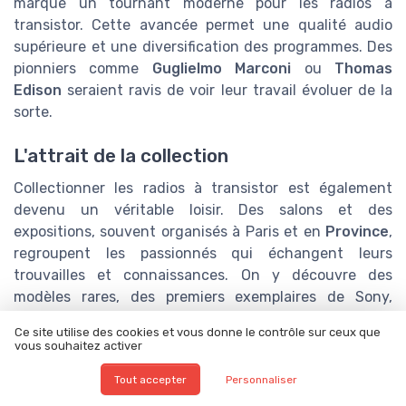
marque un tournant moderne pour les radios à
transistor. Cette avancée permet une qualité audio
supérieure et une diversification des programmes. Des
pionniers comme
Guglielmo Marconi
ou
Thomas
Edison
seraient ravis de voir leur travail évoluer de la
sorte.
L'attrait de la collection
Collectionner les radios à transistor est également
devenu un véritable loisir. Des salons et des
expositions, souvent organisés à Paris et en
Province
,
regroupent les passionnés qui échangent leurs
trouvailles et connaissances. On y découvre des
modèles rares, des premiers exemplaires de Sony,
Grundig, mais aussi des éditions limitées.
Ce site utilise des cookies et vous donne le contrôle sur ceux que
vous souhaitez activer
Exemplaires et témoignages de terrain
Tout accepter
Personnaliser
Les témoignages abondent sur l'efficacité et la