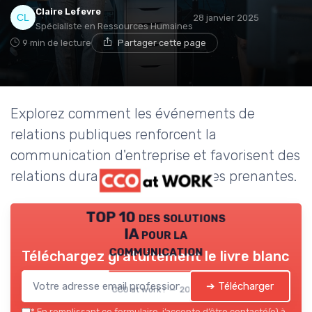
Claire Lefevre
28 janvier 2025
Spécialiste en Ressources Humaines
9 min de lecture
Partager cette page
Explorez comment les événements de
relations publiques renforcent la
communication d'entreprise et favorisent des
relations durables avec les parties prenantes.
TOP 10 des solutions
IA pour la
communication
Téléchargez gratuitement le livre blanc
➔ Télécharger
CCO at work ! — 2026
*
En remplissant ce formulaire, j’accepte d’être contacté(e) à