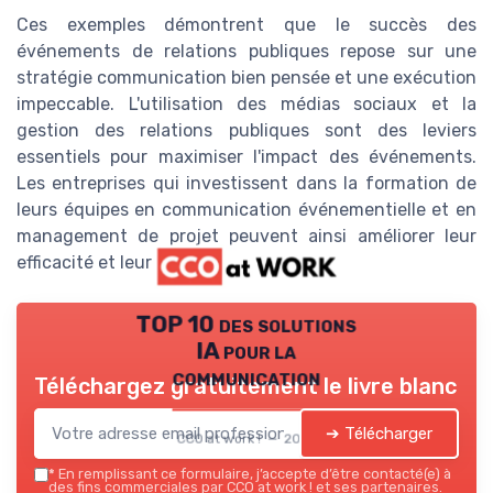
Ces exemples démontrent que le succès des
événements de relations publiques repose sur une
stratégie communication bien pensée et une exécution
impeccable. L'utilisation des médias sociaux et la
gestion des relations publiques sont des leviers
essentiels pour maximiser l'impact des événements.
Les entreprises qui investissent dans la formation de
leurs équipes en communication événementielle et en
management de projet peuvent ainsi améliorer leur
efficacité et leur réputation.
TOP 10 des solutions
IA pour la
communication
Téléchargez gratuitement le livre blanc
➔ Télécharger
CCO at work ! — 2026
*
En remplissant ce formulaire, j’accepte d’être contacté(e) à
des fins commerciales par CCO at work ! et ses partenaires.