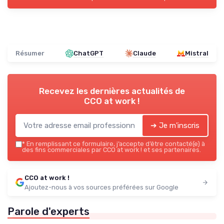
Résumer
ChatGPT
Claude
Mistral
Recevez les dernières actualités de
CCO at work !
➔ Je m'inscris
*
En remplissant ce formulaire, j’accepte d’être contacté(e) à
des fins commerciales par CCO at work ! et ses partenaires.
CCO at work !
Ajoutez-nous à vos sources préférées sur Google
Parole d'experts